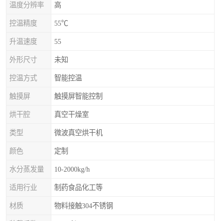
温度分辨率
高
控温精度
55℃
升温速度
55
外形尺寸
未知
控温方式
智能控温
触摸屏
触摸屏智能控制
烘干腔
真空干燥室
类型
微波真空烘干机
颜色
定制
水分蒸发量
10-2000kg/h
适用行业
制药食品化工等
材质
物料接触304不锈钢