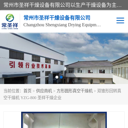
常州市圣祥干燥设备有限公司以生产干燥设备为主导产品，提供：干燥设备、干燥机、混合机、气流干燥机、烘箱、热风循环烘箱、沸腾干燥机、烘干机、喷雾干燥机等产品的生产、制造与销售服务。
常州市圣祥干燥设备有限公司
Changzhou Shengxiang Drying Equipment Co. , Ltd.
单锥真空干燥机
双锥真空干燥机
气流干燥机
滚筒刮板干燥机
干燥机
闪蒸干燥机
当前位置：
首页
>
供应商机
>
方形圆形真空干燥机
> 双锥形回转真
桨叶干燥机
高速混合机
空干燥机 YZG-800 圣祥干燥企业
超微粉碎机
粉碎机
粗粉碎机
带式干燥机