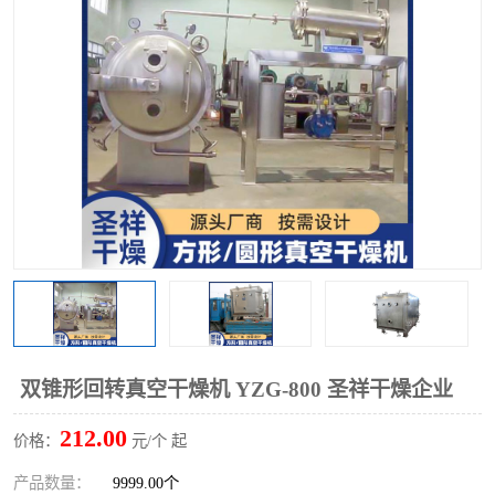
单锥螺带真空干燥机
沸腾干燥机
方形圆形真空干燥机
真空耙式干燥机
热风循环烘箱
喷雾干燥机
振动流化床干燥机
盘式干燥机
混合机
双锥形回转真空干燥机 YZG-800 圣祥干燥企业
212.00
价格：
元/个 起
产品数量：
9999.00个