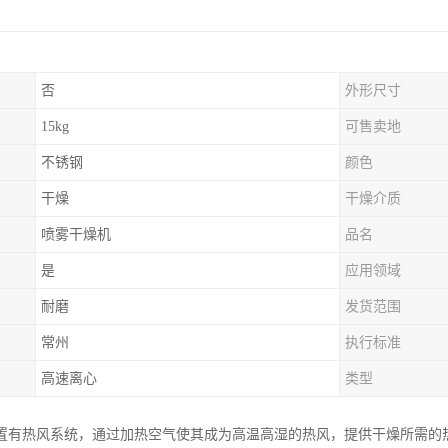
否
外形尺寸
15kg
可售卖地
不锈钢
颜色
干燥
干燥介质
喷雾干燥机
品名
是
应用领域
耐磨
发货范围
常州
执行标准
高速离心
类型
置有热风系统，通过加热空气使其成为高温高湿的热风，提供干燥所需的