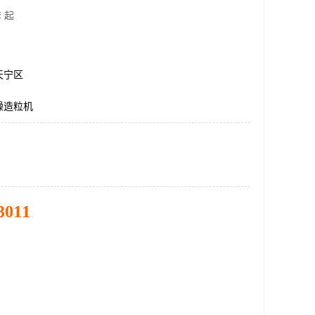
 起
天宁区
燥造粒机
3011