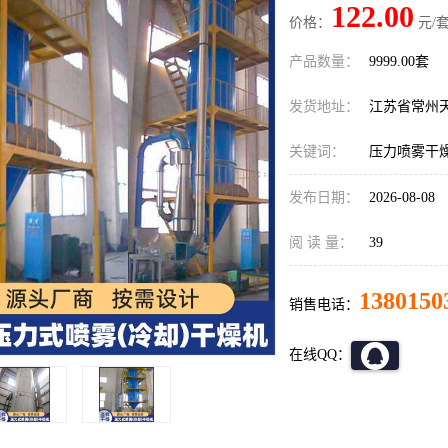
122.00
价格：
元/套
产品数量：
9999.00套
发货地址：
江苏省常州
关键词：
压力喷雾干
发布日期：
2026-08-08
阅 读 量：
39
1380150
销售电话：
在线QQ：