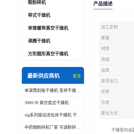
粗粉碎机
产品描述
带式干燥机
加工定制
单锥螺带真空干燥机
重量
沸腾干燥机
材质
方形圆形真空干燥机
用途
品类
最新供应商机
更多
是否出口
单滚筒刮板干燥机 圣祥干燥 单辊
优势
仓库
3000/30 真空盘式干燥机
雾化方式
zlg系列振动流化床干燥机 干燥速率 粉体干燥
中药微粉碎机厂家 可调粉碎粒度
干燥室内设