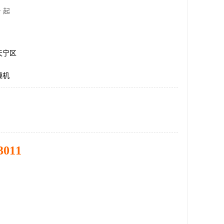
 起
天宁区
燥机
3011