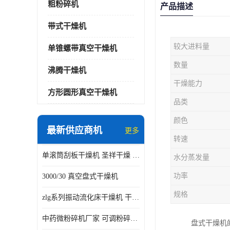
粗粉碎机
产品描述
带式干燥机
较大进料量
单锥螺带真空干燥机
数量
沸腾干燥机
干燥能力
方形圆形真空干燥机
品类
颜色
最新供应商机
更多
转速
单滚筒刮板干燥机 圣祥干燥 单辊
水分蒸发量
功率
3000/30 真空盘式干燥机
规格
zlg系列振动流化床干燥机 干燥速率 粉体干燥
中药微粉碎机厂家 可调粉碎粒度
盘式干燥机