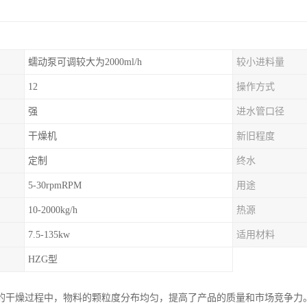
蠕动泵可调较大为2000ml/h
较小进料量
12
操作方式
强
进水管口径
干燥机
新旧程度
定制
终水
5-30rpmRPM
用途
10-2000kg/h
热源
7.5-135kw
适用材料
HZG型
的干燥过程中，物料的颗粒度分布均匀，提高了产品的质量和市场竞争力