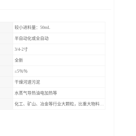
较小进料量：50mL
半自动化或全自动
3/4-2寸
全新
≤5％％
干燥河道污泥
水蒸气导热油电加热等
化工、矿山、冶金等行业大颗粒，比重大物料干燥，如：矿石、高炉矿渣、煤、金属粉末、磷肥、硫铵
。