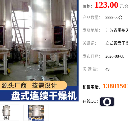
123.00
价格：
元/台
产品数量：
9999.00台
发货地址：
江苏省常州
关键词：
立式圆盘干
发布日期：
2026-08-08
阅 读 量：
49
1380150
销售电话：
在线QQ：