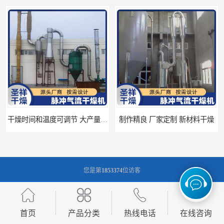
隔热设计 热风干燥系统
双锥回转真空干燥机工作原理 低噪音 无污染
您是第
1853374
位访客
版权所有 ©2026-08-07
苏ICP备18020959号-22
常州市圣祥干燥设备有限公司
保留所有权利.
首页
产品分类
热线电话
在线咨询
技术支持：
八方资源网
免责声明
管理员入口
网站地图