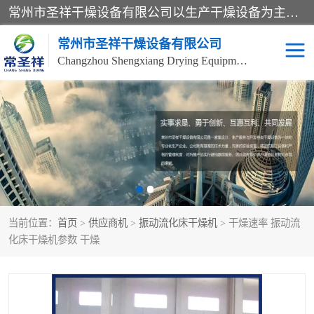
常州市圣祥干燥设备有限公司以生产干燥设备为主导产品，提供：干燥设备、干燥机、混合机、气流干燥机、烘箱、热风循环烘箱、沸腾干燥机、烘干机、喷雾干燥机等产品的生产、制造与销售服务。
常州市圣祥干燥设备有限公司
Changzhou Shengxiang Drying Equipment Co. , Ltd.
单锥真空干燥机
双锥真空干燥机
气流干燥机
滚筒刮板干燥机
干燥机
闪蒸干燥机
当前位置：
首页
>
供应商机
>
振动流化床干燥机
> 干燥速率 振动流
桨叶干燥机
高速混合机
化床干燥机参数 干燥
超微粉碎机
粉碎机
粗粉碎机
带式干燥机