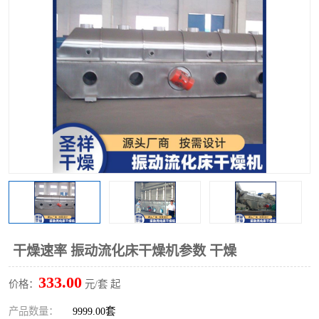
单锥螺带真空干燥机
沸腾干燥机
方形圆形真空干燥机
真空耙式干燥机
热风循环烘箱
喷雾干燥机
振动流化床干燥机
盘式干燥机
混合机
干燥速率 振动流化床干燥机参数 干燥
333.00
价格：
元/套 起
产品数量：
9999.00套