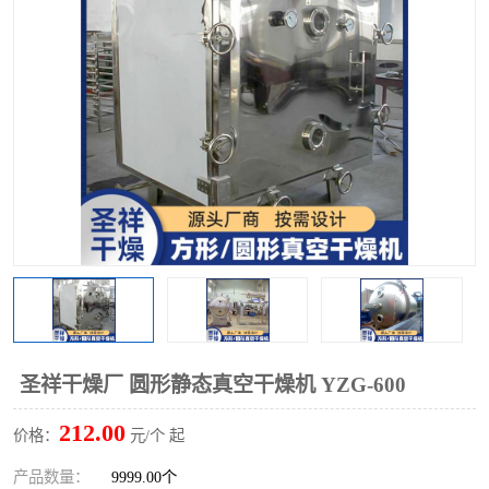
单锥螺带真空干燥机
沸腾干燥机
方形圆形真空干燥机
真空耙式干燥机
热风循环烘箱
喷雾干燥机
振动流化床干燥机
盘式干燥机
混合机
圣祥干燥厂 圆形静态真空干燥机 YZG-600
212.00
价格：
元/个 起
产品数量：
9999.00个