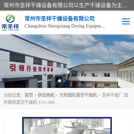
常州市圣祥干燥设备有限公司以生产干燥设备为主导产品，提供：干燥设备、干燥机、混合机、气流干燥机、烘箱、热风循环烘箱、沸腾干燥机、烘干机、喷雾干燥机等产品的生产、制造与销售服务。
常州市圣祥干燥设备有限公司
Changzhou Shengxiang Drying Equipment Co. , Ltd.
单锥真空干燥机
双锥真空干燥机
气流干燥机
滚筒刮板干燥机
干燥机
闪蒸干燥机
当前位置：
首页
>
供应商机
>
方形圆形真空干燥机
> 圣祥干燥厂 圆
桨叶干燥机
高速混合机
形静态真空干燥机 YZG-600
超微粉碎机
粉碎机
粗粉碎机
带式干燥机