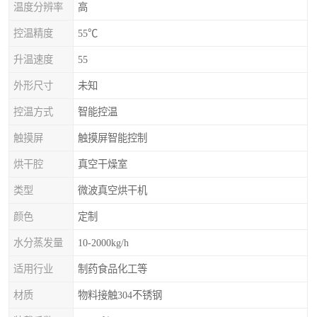
温度分辨率
高
控温精度
55℃
升温速度
55
外形尺寸
未知
控温方式
智能控温
触摸屏
触摸屏智能控制
烘干腔
真空干燥室
类型
微波真空烘干机
颜色
定制
水分蒸发量
10-2000kg/h
适用行业
制药食品化工等
材质
物料接触304不锈钢