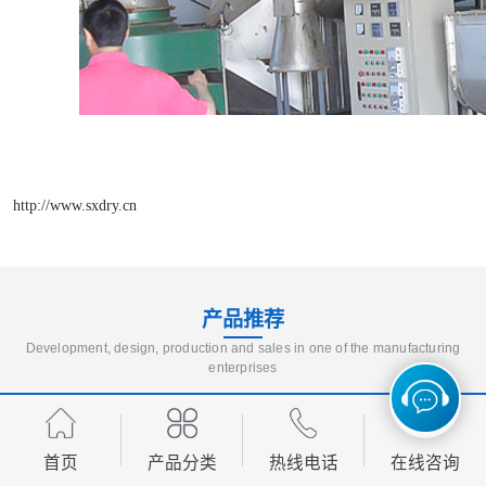
http://www.sxdry.cn
产品推荐
Development, design, production and sales in one of the manufacturing
enterprises
首页
产品分类
热线电话
在线咨询