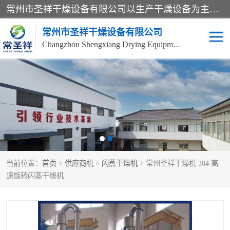
常州市圣祥干燥设备有限公司以生产干燥设备为主导产品，提供：干燥设备、干燥机、混合机、气流干燥机、烘箱、热风循环烘箱、沸腾干燥机、烘干机、喷雾干燥机等产品的生产、制造与销售服务。
常州市圣祥干燥设备有限公司
Changzhou Shengxiang Drying Equipment Co. , Ltd.
单锥真空干燥机
双锥真空干燥机
气流干燥机
滚筒刮板干燥机
干燥机
闪蒸干燥机
当前位置：
首页
>
供应商机
>
闪蒸干燥机
> 常州圣祥干燥机 304 高
桨叶干燥机
高速混合机
速旋转闪蒸干燥机
超微粉碎机
粉碎机
粗粉碎机
带式干燥机