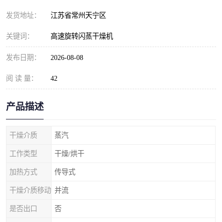
发货地址：
江苏省常州天宁区
关键词：
高速旋转闪蒸干燥机
发布日期：
2026-08-08
阅 读 量：
42
产品描述
干燥介质
蒸汽
工作类型
干燥/烘干
加热方式
传导式
干燥介质移动
并流
是否出口
否