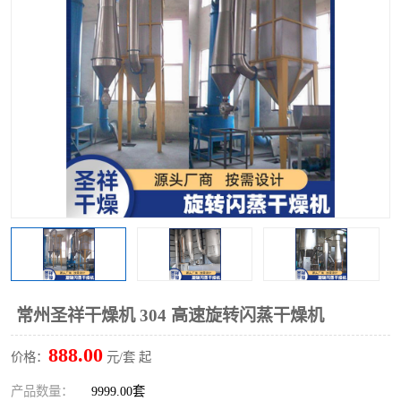
单锥螺带真空干燥机
沸腾干燥机
方形圆形真空干燥机
真空耙式干燥机
热风循环烘箱
喷雾干燥机
振动流化床干燥机
盘式干燥机
混合机
常州圣祥干燥机 304 高速旋转闪蒸干燥机
888.00
价格：
元/套 起
产品数量：
9999.00套