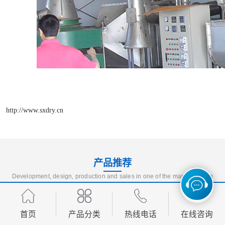
http://www.sxdry.cn
产品推荐
Development, design, production and sales in one of the manufacturing
enterprises
首页
产品分类
热线电话
在线咨询