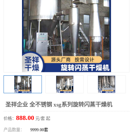
单锥螺带真空干燥机
沸腾干燥机
方形圆形真空干燥机
真空耙式干燥机
热风循环烘箱
喷雾干燥机
振动流化床干燥机
盘式干燥机
混合机
圣祥企业 全不锈钢 xsg系列旋转闪蒸干燥机
888.00
价格：
元/套 起
产品数量：
9999.00套