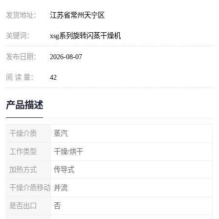
发货地址：
江苏省常州天宁区
关键词：
xsg系列旋转闪蒸干燥机
发布日期：
2026-08-07
阅 读 量：
42
产品描述
干燥介质
蒸汽
工作类型
干燥/烘干
加热方式
传导式
干燥介质移动
并流
是否出口
否