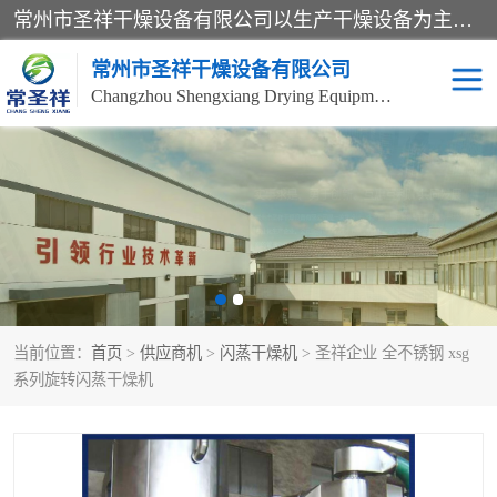
常州市圣祥干燥设备有限公司以生产干燥设备为主导产品，提供：干燥设备、干燥机、混合机、气流干燥机、烘箱、热风循环烘箱、沸腾干燥机、烘干机、喷雾干燥机等产品的生产、制造与销售服务。
常州市圣祥干燥设备有限公司
Changzhou Shengxiang Drying Equipment Co. , Ltd.
单锥真空干燥机
双锥真空干燥机
气流干燥机
滚筒刮板干燥机
干燥机
闪蒸干燥机
当前位置：
首页
>
供应商机
>
闪蒸干燥机
> 圣祥企业 全不锈钢 xsg
桨叶干燥机
高速混合机
系列旋转闪蒸干燥机
超微粉碎机
粉碎机
粗粉碎机
带式干燥机