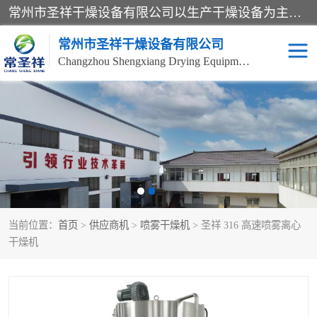
常州市圣祥干燥设备有限公司以生产干燥设备为主导产品，提供：干燥设备、干燥机、混合机、气流干燥机、烘箱、热风循环烘箱、沸腾干燥机、烘干机、喷雾干燥机等产品的生产、制造与销售服务。
常州市圣祥干燥设备有限公司
Changzhou Shengxiang Drying Equipment Co. , Ltd.
单锥真空干燥机
双锥真空干燥机
气流干燥机
滚筒刮板干燥机
干燥机
闪蒸干燥机
当前位置：
首页
>
供应商机
>
喷雾干燥机
> 圣祥 316 高速喷雾离心
桨叶干燥机
高速混合机
干燥机
超微粉碎机
粉碎机
粗粉碎机
带式干燥机