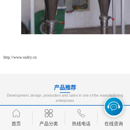
http://www.sxdry.cn
产品推荐
Development, design, production and sales in one of the manufacturing
enterprises
首页
产品分类
热线电话
在线咨询