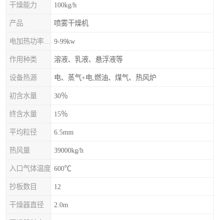
干燥能力
100kg/h
产品
喷雾干燥机
电加热功率上限
9-99kw
作用种类
溶液、乳液、悬浮液等
设备热源
电、蒸气+电,燃油、煤气、热风炉
初含水量
30％
终含水量
15％
平均粒径
6.5mm
热风量
39000kg/h
入口气体温度
600℃
抄板数目
12
干燥器直径
2.0m