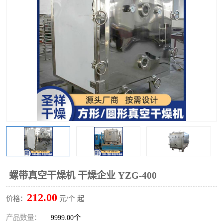
单锥螺带真空干燥机
沸腾干燥机
方形圆形真空干燥机
真空耙式干燥机
热风循环烘箱
喷雾干燥机
振动流化床干燥机
盘式干燥机
混合机
螺带真空干燥机 干燥企业 YZG-400
212.00
价格：
元/个 起
产品数量：
9999.00个