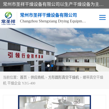
常州市圣祥干燥设备有限公司以生产干燥设备为主导产品，提供：干燥设备、干燥机、混合机、气流干燥机、烘箱、热风循环烘箱、沸腾干燥机、烘干机、喷雾干燥机等产品的生产、制造与销售服务。
常州市圣祥干燥设备有限公司
Changzhou Shengxiang Drying Equipment Co. , Ltd.
单锥真空干燥机
双锥真空干燥机
气流干燥机
滚筒刮板干燥机
干燥机
闪蒸干燥机
当前位置：
首页
>
供应商机
>
方形圆形真空干燥机
> 螺带真空干燥
桨叶干燥机
高速混合机
机 干燥企业 YZG-400
超微粉碎机
粉碎机
粗粉碎机
带式干燥机