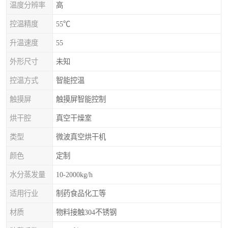
温度分辨率
高
控温精度
55℃
升温速度
55
外形尺寸
未知
控温方式
智能控温
触摸屏
触摸屏智能控制
烘干腔
真空干燥室
类型
微波真空烘干机
颜色
定制
水分蒸发量
10-2000kg/h
适用行业
制药食品化工等
材质
物料接触304不锈钢