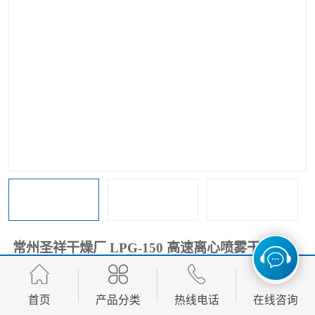
单锥螺带真空干燥机
沸腾干燥机
方形圆形真空干燥机
真空耙式干燥机
热风循环烘箱
喷雾干燥机
振动流化床干燥机
盘式干燥机
混合机
常州圣祥干燥厂 LPG-150 高速离心喷雾干燥机
111.00
价格：
元/套 起
首页
产品分类
热线电话
在线咨询
产品数量：
9999.00套