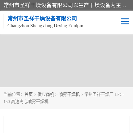
常州市圣祥干燥设备有限公司以生产干燥设备为主导产品，提供：干燥设备、干燥机、混合机、气流干燥机、烘箱、热风循环烘箱、沸腾干燥机、烘干机、喷雾干燥机等产品的生产、制造与销售服务。
常州市圣祥干燥设备有限公司
Changzhou Shengxiang Drying Equipment Co. , Ltd.
单锥真空干燥机
双锥真空干燥机
气流干燥机
滚筒刮板干燥机
干燥机
闪蒸干燥机
当前位置：
首页
>
供应商机
>
喷雾干燥机
> 常州圣祥干燥厂 LPG-
桨叶干燥机
高速混合机
150 高速离心喷雾干燥机
超微粉碎机
粉碎机
粗粉碎机
带式干燥机