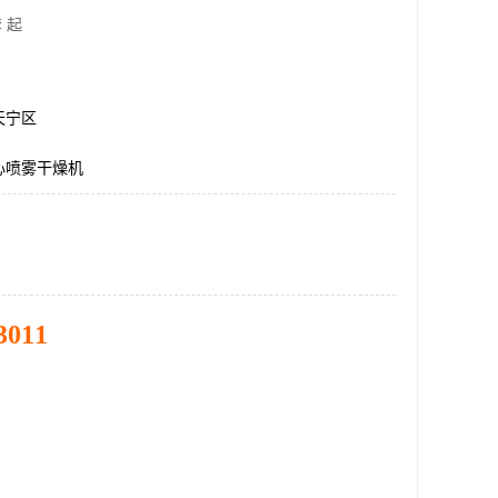
 起
天宁区
心喷雾干燥机
3011