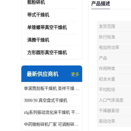
粗粉碎机
产品描述
带式干燥机
发货范围
单锥螺带真空干燥机
执行标准
沸腾干燥机
电加热功率
方形圆形真空干燥机
产品
作用种类
最新供应商机
更多
初含水量
单滚筒刮板干燥机 圣祥干燥 单辊
平均粒径
入口气体温度
3000/30 真空盘式干燥机
干燥器直径
zlg系列振动流化床干燥机 干燥速率 粉体干燥
驱动功率
中药微粉碎机厂家 可调粉碎粒度