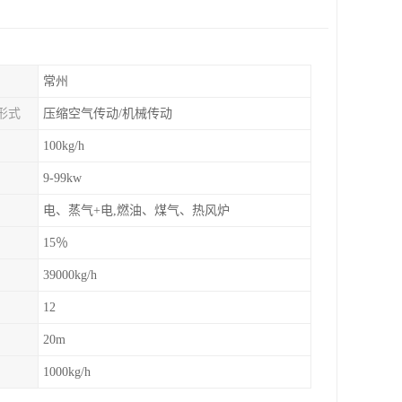
常州
形式
压缩空气传动/机械传动
100kg/h
9-99kw
电、蒸气+电,燃油、煤气、热风炉
15％
39000kg/h
12
20m
1000kg/h