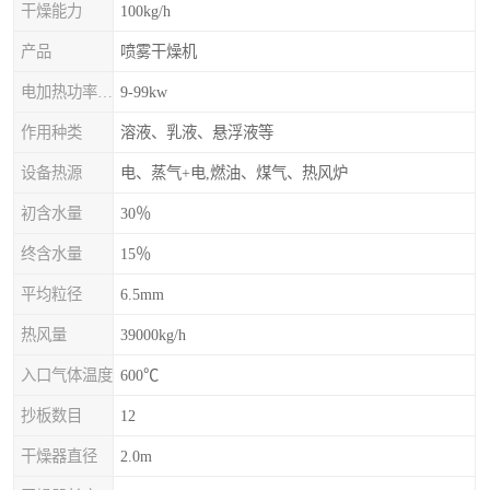
干燥能力
100kg/h
产品
喷雾干燥机
电加热功率上限
9-99kw
作用种类
溶液、乳液、悬浮液等
设备热源
电、蒸气+电,燃油、煤气、热风炉
初含水量
30％
终含水量
15％
平均粒径
6.5mm
热风量
39000kg/h
入口气体温度
600℃
抄板数目
12
干燥器直径
2.0m