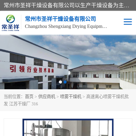
常州市圣祥干燥设备有限公司以生产干燥设备为主导产品，提供：干燥设备、干燥机、混合机、气流干燥机、烘箱、热风循环烘箱、沸腾干燥机、烘干机、喷雾干燥机等产品的生产、制造与销售服务。
常州市圣祥干燥设备有限公司
Changzhou Shengxiang Drying Equipment Co. , Ltd.
单锥真空干燥机
双锥真空干燥机
气流干燥机
滚筒刮板干燥机
干燥机
闪蒸干燥机
当前位置：
首页
>
供应商机
>
喷雾干燥机
> 高速离心喷雾干燥机批
桨叶干燥机
高速混合机
发 江苏干燥厂 316
超微粉碎机
粉碎机
粗粉碎机
带式干燥机