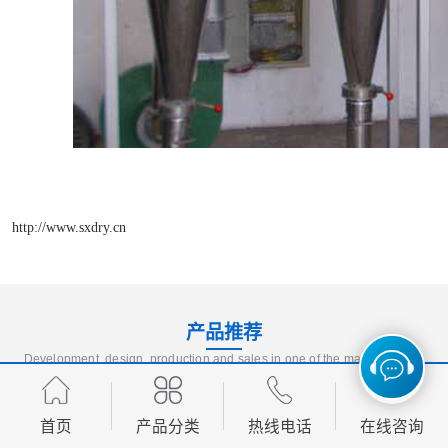
http://www.sxdry.cn
产品推荐
Development, design, production and sales in one of the manufacturing
enterprises
首页
产品分类
热线电话
在线咨询