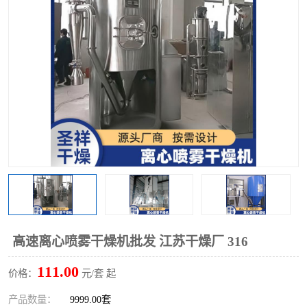
单锥螺带真空干燥机
沸腾干燥机
方形圆形真空干燥机
真空耙式干燥机
热风循环烘箱
喷雾干燥机
振动流化床干燥机
盘式干燥机
混合机
高速离心喷雾干燥机批发 江苏干燥厂 316
111.00
价格：
元/套 起
产品数量：
9999.00套