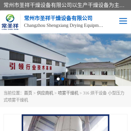
常州市圣祥干燥设备有限公司以生产干燥设备为主导产品，提供：干燥设备、干燥机、混合机、气流干燥机、烘箱、热风循环烘箱、沸腾干燥机、烘干机、喷雾干燥机等产品的生产、制造与销售服务。
常州市圣祥干燥设备有限公司
Changzhou Shengxiang Drying Equipment Co. , Ltd.
单锥真空干燥机
双锥真空干燥机
气流干燥机
滚筒刮板干燥机
干燥机
闪蒸干燥机
当前位置：
首页
>
供应商机
>
喷雾干燥机
> 316 烘干设备 小型压力
桨叶干燥机
高速混合机
式喷雾干燥机
超微粉碎机
粉碎机
粗粉碎机
带式干燥机