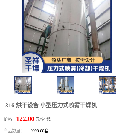
单锥螺带真空干燥机
沸腾干燥机
方形圆形真空干燥机
真空耙式干燥机
热风循环烘箱
喷雾干燥机
振动流化床干燥机
盘式干燥机
混合机
316 烘干设备 小型压力式喷雾干燥机
122.00
价格：
元/套 起
产品数量：
9999.00套