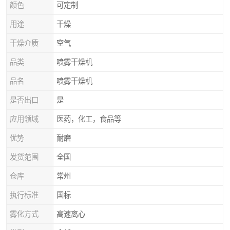
颜色
可定制
用途
干燥
干燥介质
空气
品类
喷雾干燥机
品名
喷雾干燥机
是否出口
是
应用领域
医药，化工，食品等
优势
耐磨
发货范围
全国
仓库
常州
执行标准
国标
雾化方式
高速离心