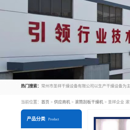
热门搜索：
当前位置：
首页
>
供应商机
>
滚筒刮板干燥机
> 圣祥企业 滚
产品分类
Product