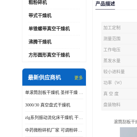
粗粉碎机
产品描述
带式干燥机
加工定制
单锥螺带真空干燥机
测量范围
沸腾干燥机
工作电压
方形圆形真空干燥机
蒸发水量
较小进料量
最新供应商机
更多
功率（W）
单滚筒刮板干燥机 圣祥干燥 单辊
真 空 度
盘装物料
3000/30 真空盘式干燥机
zlg系列振动流化床干燥机 干燥速率 粉体干燥
滚筒刮板干
中药微粉碎机厂家 可调粉碎粒度