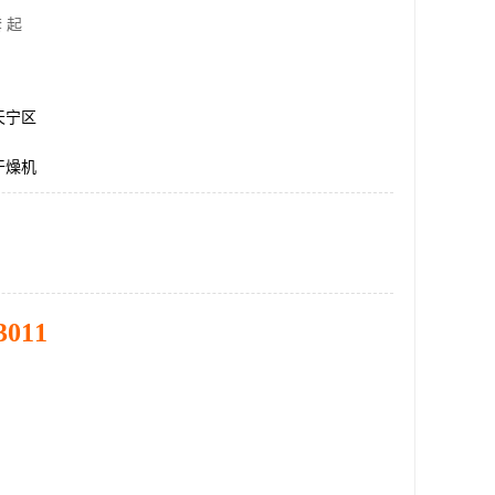
 起
天宁区
干燥机
3011