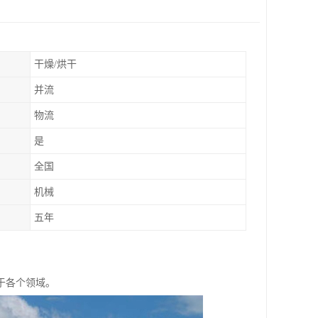
干燥/烘干
并流
物流
是
全国
机械
五年
于各个领域。