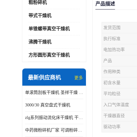
粗粉碎机
产品描述
带式干燥机
发货范围
单锥螺带真空干燥机
执行标准
沸腾干燥机
电加热功率
方形圆形真空干燥机
产品
作用种类
最新供应商机
更多
初含水量
单滚筒刮板干燥机 圣祥干燥 单辊
平均粒径
入口气体温度
3000/30 真空盘式干燥机
干燥器直径
zlg系列振动流化床干燥机 干燥速率 粉体干燥
驱动功率
中药微粉碎机厂家 可调粉碎粒度