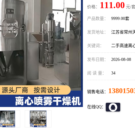
111.00
价格：
元/套
产品数量：
9999.00套
发货地址：
江苏省常州
关键词：
二手高速离
发布日期：
2026-08-08
阅 读 量：
34
1380150
销售电话：
在线QQ：