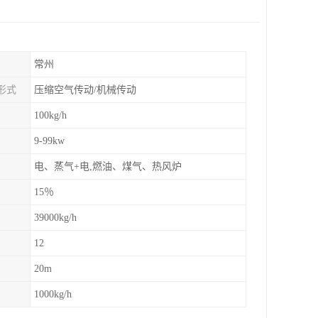
常州
形式
压缩空气传动/机械传动
100kg/h
9-99kw
电、蒸气+电,燃油、煤气、热风炉
15％
39000kg/h
12
20m
1000kg/h