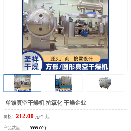
单锥螺带真空干燥机
沸腾干燥机
方形圆形真空干燥机
真空耙式干燥机
热风循环烘箱
喷雾干燥机
振动流化床干燥机
盘式干燥机
混合机
单锥真空干燥机 抗氧化 干燥企业
212.00
价格：
元/个 起
产品数量：
9999.00个