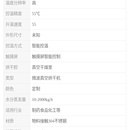
温度分辨率
高
控温精度
55℃
升温速度
55
外形尺寸
未知
控温方式
智能控温
触摸屏
触摸屏智能控制
烘干腔
真空干燥室
类型
微波真空烘干机
颜色
定制
水分蒸发量
10-2000kg/h
适用行业
制药食品化工等
材质
物料接触304不锈钢