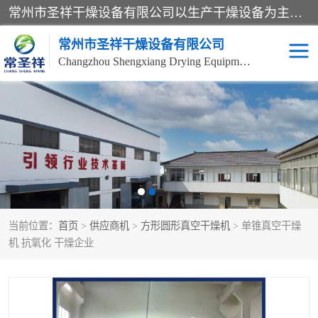
常州市圣祥干燥设备有限公司以生产干燥设备为主导产品，提供：干燥设备、干燥机、混合机、气流干燥机、烘箱、热风循环烘箱、沸腾干燥机、烘干机、喷雾干燥机等产品的生产、制造与销售服务。
常州市圣祥干燥设备有限公司
Changzhou Shengxiang Drying Equipment Co. , Ltd.
单锥真空干燥机
双锥真空干燥机
气流干燥机
滚筒刮板干燥机
干燥机
闪蒸干燥机
当前位置：
首页
>
供应商机
>
方形圆形真空干燥机
> 单锥真空干燥
桨叶干燥机
高速混合机
机 抗氧化 干燥企业
超微粉碎机
粉碎机
粗粉碎机
带式干燥机