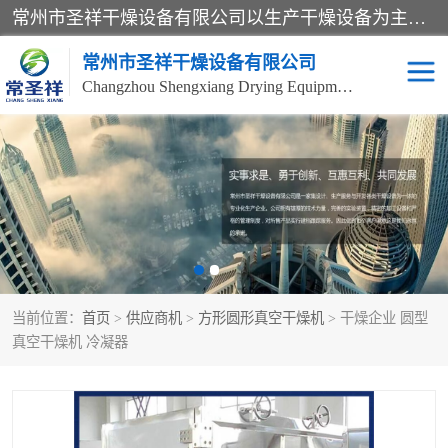
常州市圣祥干燥设备有限公司以生产干燥设备为主导产品，提供：干燥设备、干燥机、混合机、气流干燥机、烘箱、热风循环烘箱、沸腾干燥机、烘干机、喷雾干燥机等产品的生产、制造与销售服务。
常州市圣祥干燥设备有限公司
Changzhou Shengxiang Drying Equipment Co. , Ltd.
单锥真空干燥机
双锥真空干燥机
气流干燥机
滚筒刮板干燥机
干燥机
闪蒸干燥机
当前位置：
首页
>
供应商机
>
方形圆形真空干燥机
> 干燥企业 圆型
桨叶干燥机
高速混合机
真空干燥机 冷凝器
超微粉碎机
粉碎机
粗粉碎机
带式干燥机