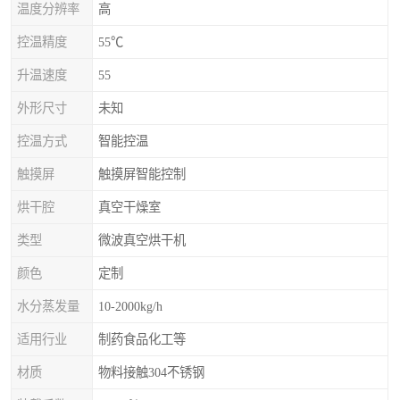
温度分辨率
高
控温精度
55℃
升温速度
55
外形尺寸
未知
控温方式
智能控温
触摸屏
触摸屏智能控制
烘干腔
真空干燥室
类型
微波真空烘干机
颜色
定制
水分蒸发量
10-2000kg/h
适用行业
制药食品化工等
材质
物料接触304不锈钢