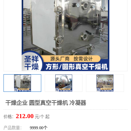
单锥螺带真空干燥机
沸腾干燥机
方形圆形真空干燥机
真空耙式干燥机
热风循环烘箱
喷雾干燥机
振动流化床干燥机
盘式干燥机
混合机
干燥企业 圆型真空干燥机 冷凝器
212.00
价格：
元/个 起
产品数量：
9999.00个