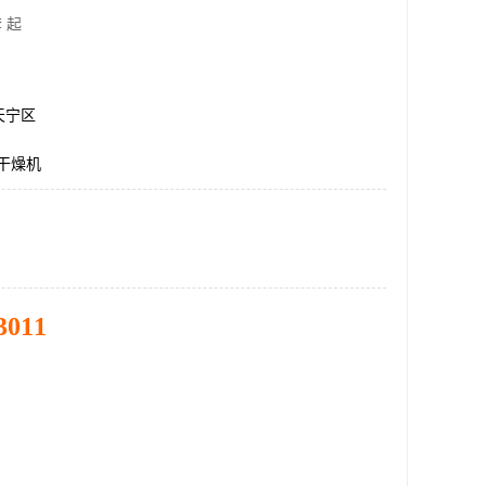
 起
天宁区
蒸干燥机
3011