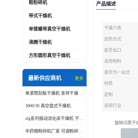
粗粉碎机
产品描述
带式干燥机
干燥介质
单锥螺带真空干燥机
加热方式
沸腾干燥机
是否出口
方形圆形真空干燥机
适用物料
是否为一站式
最新供应商机
更多
材质
单滚筒刮板干燥机 圣祥干燥 单辊
定制
适用行业
3000/30 真空盘式干燥机
zlg系列振动流化床干燥机 干燥速率 粉体干燥
旋转闪蒸干
中药微粉碎机厂家 可调粉碎粒度