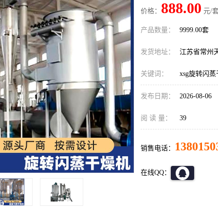
888.00
价格：
元/套
产品数量：
9999.00套
发货地址：
江苏省常州
关键词：
xsg旋转闪
发布日期：
2026-08-06
阅 读 量：
39
1380150
销售电话：
在线QQ：