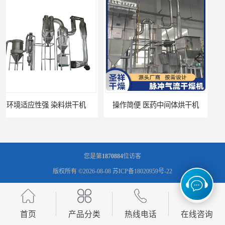
干燥时间和温度可调节 大产量烘干机
制作精良 厂家定制 新材料干燥
您是第
1870884
位访客
版权所有 ©2026-08-08
苏ICP备18020959号-22
常州市圣祥干燥设备有限公司
保留所有权利.
技术支持：
八方资源网
免责声明
管理员入口
网站地图
首页
产品分类
热线电话
在线咨询