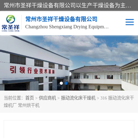
常州市圣祥干燥设备有限公司以生产干燥设备为主导产品，提供：干燥设备、干燥机、混合机、气流干燥机、烘箱、热风循环烘箱、沸腾干燥机、烘干机、喷雾干燥机等产品的生产、制造与销售服务。
常州市圣祥干燥设备有限公司
Changzhou Shengxiang Drying Equipment Co. , Ltd.
单锥真空干燥机
双锥真空干燥机
气流干燥机
滚筒刮板干燥机
干燥机
闪蒸干燥机
当前位置：
首页
>
供应商机
>
振动流化床干燥机
> 316 振动流化床干
桨叶干燥机
高速混合机
燥机厂 常州烘干机
超微粉碎机
粉碎机
粗粉碎机
带式干燥机