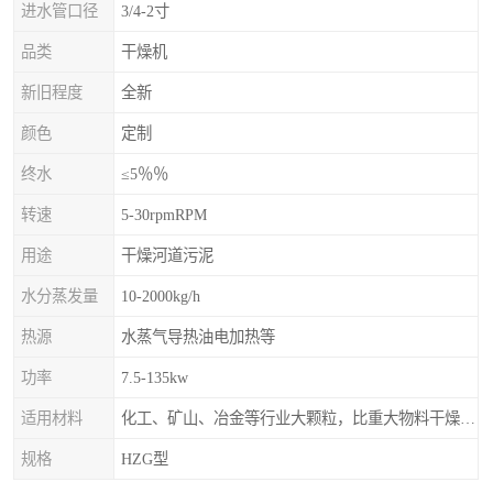
进水管口径
3/4-2寸
品类
干燥机
新旧程度
全新
颜色
定制
终水
≤5％％
转速
5-30rpmRPM
用途
干燥河道污泥
水分蒸发量
10-2000kg/h
热源
水蒸气导热油电加热等
功率
7.5-135kw
适用材料
化工、矿山、冶金等行业大颗粒，比重大物料干燥，如：矿石、高炉矿渣、煤、金属粉末、磷肥、硫铵
规格
HZG型