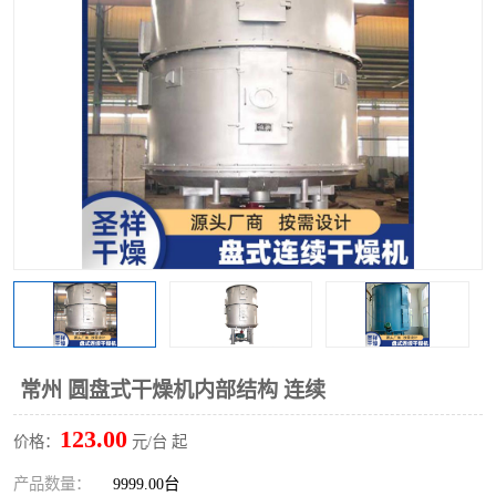
单锥螺带真空干燥机
沸腾干燥机
方形圆形真空干燥机
真空耙式干燥机
热风循环烘箱
喷雾干燥机
振动流化床干燥机
盘式干燥机
混合机
常州 圆盘式干燥机内部结构 连续
123.00
价格：
元/台 起
产品数量：
9999.00台