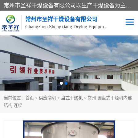
常州市圣祥干燥设备有限公司以生产干燥设备为主导产品，提供：干燥设备、干燥机、混合机、气流干燥机、烘箱、热风循环烘箱、沸腾干燥机、烘干机、喷雾干燥机等产品的生产、制造与销售服务。
常州市圣祥干燥设备有限公司
Changzhou Shengxiang Drying Equipment Co. , Ltd.
单锥真空干燥机
双锥真空干燥机
气流干燥机
滚筒刮板干燥机
干燥机
闪蒸干燥机
当前位置：
首页
>
供应商机
>
盘式干燥机
> 常州 圆盘式干燥机内部
桨叶干燥机
高速混合机
结构 连续
超微粉碎机
粉碎机
粗粉碎机
带式干燥机