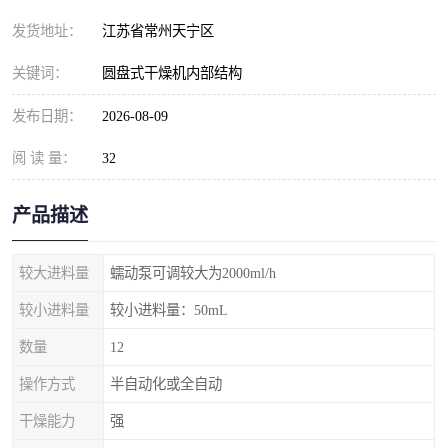
发货地址：
江苏省常州天宁区
关键词：
圆盘式干燥机内部结构
发布日期：
2026-08-09
阅 读 量：
32
产品描述
较大进料量
蠕动泵可调较大为2000ml/h
较小进料量
较小进料量：50mL
数量
12
操作方式
半自动化或全自动
干燥能力
强