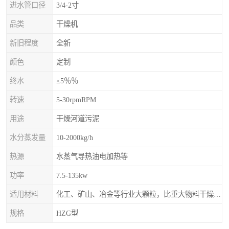
进水管口径
3/4-2寸
品类
干燥机
新旧程度
全新
颜色
定制
终水
≤5％％
转速
5-30rpmRPM
用途
干燥河道污泥
水分蒸发量
10-2000kg/h
热源
水蒸气导热油电加热等
功率
7.5-135kw
适用材料
化工、矿山、冶金等行业大颗粒，比重大物料干燥，如：矿石、高炉矿渣、煤、金属粉末、磷肥、硫铵
规格
HZG型