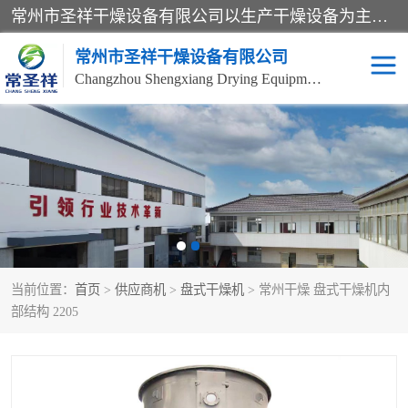
常州市圣祥干燥设备有限公司以生产干燥设备为主导产品，提供：干燥设备、干燥机、混合机、气流干燥机、烘箱、热风循环烘箱、沸腾干燥机、烘干机、喷雾干燥机等产品的生产、制造与销售服务。
常州市圣祥干燥设备有限公司
Changzhou Shengxiang Drying Equipment Co. , Ltd.
单锥真空干燥机
双锥真空干燥机
气流干燥机
滚筒刮板干燥机
干燥机
闪蒸干燥机
当前位置：
首页
>
供应商机
>
盘式干燥机
> 常州干燥 盘式干燥机内
桨叶干燥机
高速混合机
部结构 2205
超微粉碎机
粉碎机
粗粉碎机
带式干燥机