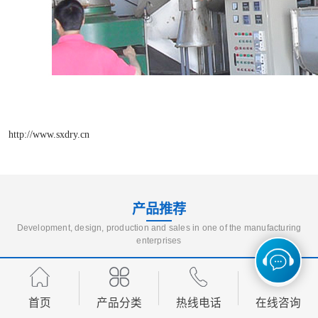
http://www.sxdry.cn
产品推荐
Development, design, production and sales in one of the manufacturing
enterprises
首页
产品分类
热线电话
在线咨询