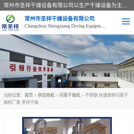
常州市圣祥干燥设备有限公司以生产干燥设备为主导产品，提供：干燥设备、干燥机、混合机、气流干燥机、烘箱、热风循环烘箱、沸腾干燥机、烘干机、喷雾干燥机等产品的生产、制造与销售服务。
常州市圣祥干燥设备有限公司
Changzhou Shengxiang Drying Equipment Co. , Ltd.
单锥真空干燥机
双锥真空干燥机
气流干燥机
滚筒刮板干燥机
干燥机
闪蒸干燥机
当前位置：
首页
>
供应商机
>
闪蒸干燥机
> 不锈钢 快速旋转闪蒸干
桨叶干燥机
高速混合机
燥机厂家 圣祥干燥
超微粉碎机
粉碎机
粗粉碎机
带式干燥机