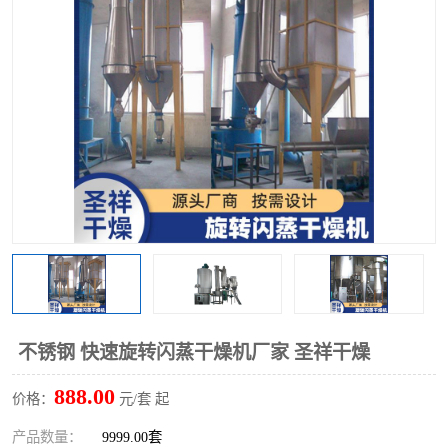
单锥螺带真空干燥机
沸腾干燥机
方形圆形真空干燥机
真空耙式干燥机
热风循环烘箱
喷雾干燥机
振动流化床干燥机
盘式干燥机
混合机
不锈钢 快速旋转闪蒸干燥机厂家 圣祥干燥
888.00
价格：
元/套 起
产品数量：
9999.00套