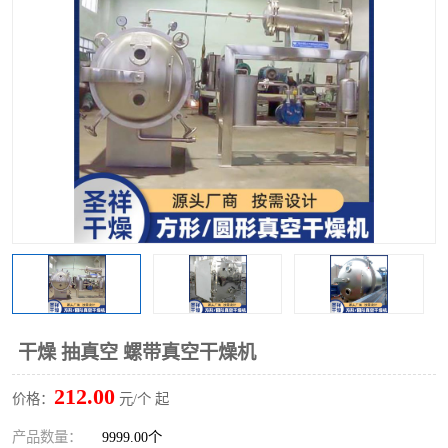
单锥螺带真空干燥机
沸腾干燥机
方形圆形真空干燥机
真空耙式干燥机
热风循环烘箱
喷雾干燥机
振动流化床干燥机
盘式干燥机
混合机
干燥 抽真空 螺带真空干燥机
212.00
价格：
元/个 起
产品数量：
9999.00个