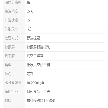
温度分辨率
高
控温精度
55℃
升温速度
55
外形尺寸
未知
控温方式
智能控温
触摸屏
触摸屏智能控制
烘干腔
真空干燥室
类型
微波真空烘干机
颜色
定制
水分蒸发量
10-2000kg/h
适用行业
制药食品化工等
材质
物料接触304不锈钢