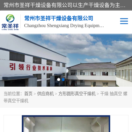
常州市圣祥干燥设备有限公司以生产干燥设备为主导产品，提供：干燥设备、干燥机、混合机、气流干燥机、烘箱、热风循环烘箱、沸腾干燥机、烘干机、喷雾干燥机等产品的生产、制造与销售服务。
常州市圣祥干燥设备有限公司
Changzhou Shengxiang Drying Equipment Co. , Ltd.
单锥真空干燥机
双锥真空干燥机
气流干燥机
滚筒刮板干燥机
干燥机
闪蒸干燥机
当前位置：
首页
>
供应商机
>
方形圆形真空干燥机
> 干燥 抽真空 螺
桨叶干燥机
高速混合机
带真空干燥机
超微粉碎机
粉碎机
粗粉碎机
带式干燥机