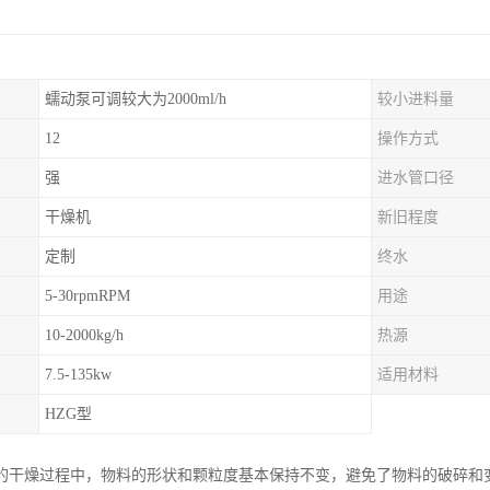
蠕动泵可调较大为2000ml/h
较小进料量
12
操作方式
强
进水管口径
干燥机
新旧程度
定制
终水
5-30rpmRPM
用途
10-2000kg/h
热源
7.5-135kw
适用材料
HZG型
的干燥过程中，物料的形状和颗粒度基本保持不变，避免了物料的破碎和