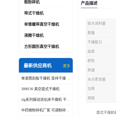
粗粉碎机
产品描述
带式干燥机
较大进料量
单锥螺带真空干燥机
数量
沸腾干燥机
干燥能力
方形圆形真空干燥机
品类
颜色
最新供应商机
更多
转速
单滚筒刮板干燥机 圣祥干燥 单辊
水分蒸发量
功率
3000/30 真空盘式干燥机
规格
zlg系列振动流化床干燥机 干燥速率 粉体干燥
中药微粉碎机厂家 可调粉碎粒度
盘式干燥机