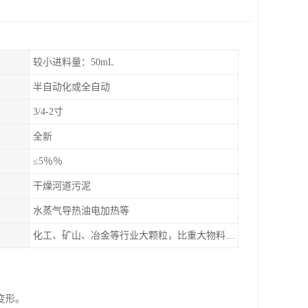
较小进料量：50mL
半自动化或全自动
3/4-2寸
全新
≤5％％
干燥河道污泥
水蒸气导热油电加热等
化工、矿山、冶金等行业大颗粒，比重大物料干燥，如：矿石、高炉矿渣、煤、金属粉末、磷肥、硫铵
变形。