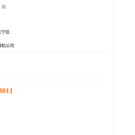
 起
天宁区
燥机公司
3011