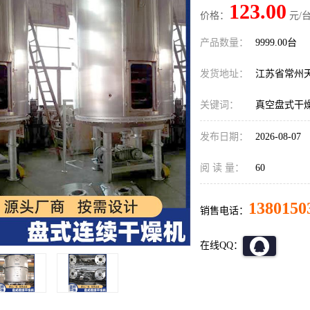
123.00
价格：
元/台
产品数量：
9999.00台
发货地址：
江苏省常州
关键词：
真空盘式干
发布日期：
2026-08-07
阅 读 量：
60
1380150
销售电话：
在线QQ：