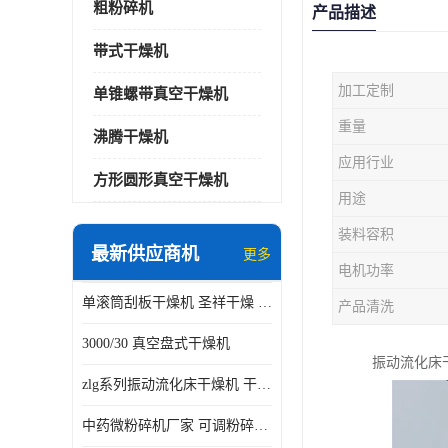
粗粉碎机
产品描述
带式干燥机
加工定制
单锥螺带真空干燥机
重量
沸腾干燥机
应用行业
方形圆形真空干燥机
用途
装料容积
最新供应商机
更多
电机功率
单滚筒刮板干燥机 圣祥干燥 单辊
产品清洗
3000/30 真空盘式干燥机
振动流化床
zlg系列振动流化床干燥机 干燥速率 粉体干燥
中药微粉碎机厂家 可调粉碎粒度