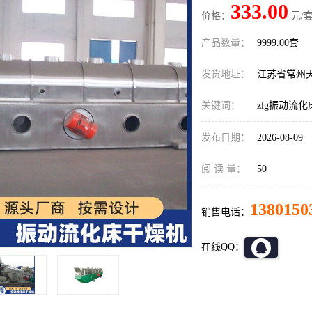
333.00
价格：
元/套
产品数量：
9999.00套
发货地址：
江苏省常州
关键词：
zlg振动流
发布日期：
2026-08-09
阅 读 量：
50
1380150
销售电话：
在线QQ：