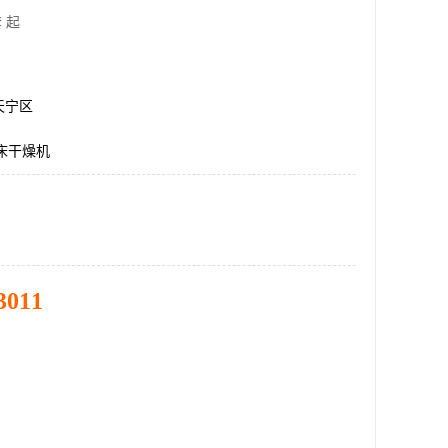
 起
天宁区
化床干燥机
3011