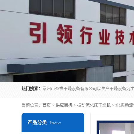
热门搜索：
当前位置：
首页
>
供应商机
>
振动流化床干燥机
> zlg振动
产品分类
Product