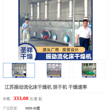
单锥螺带真空干燥机
沸腾干燥机
方形圆形真空干燥机
真空耙式干燥机
热风循环烘箱
喷雾干燥机
振动流化床干燥机
盘式干燥机
混合机
江苏振动流化床干燥机 烘干机 干燥速率
333.00
价格：
元/套 起
产品数量：
9999.00套