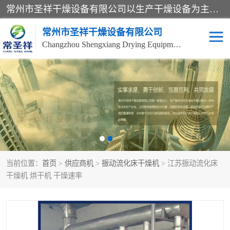
常州市圣祥干燥设备有限公司以生产干燥设备为主导产品，提供：干燥设备、干燥机、混合机、气流干燥机、烘箱、热风循环烘箱、沸腾干燥机、烘干机、喷雾干燥机等产品的生产、制造与销售服务。
常州市圣祥干燥设备有限公司
Changzhou Shengxiang Drying Equipment Co. , Ltd.
单锥真空干燥机
双锥真空干燥机
气流干燥机
滚筒刮板干燥机
干燥机
闪蒸干燥机
当前位置：
首页
>
供应商机
>
振动流化床干燥机
> 江苏振动流化床
桨叶干燥机
高速混合机
干燥机 烘干机 干燥速率
超微粉碎机
粉碎机
粗粉碎机
带式干燥机