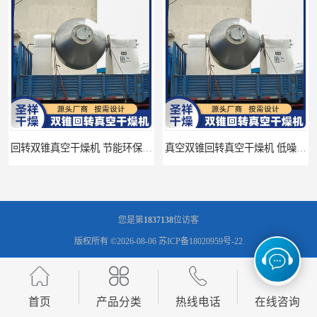
真空双锥回转真空干燥机 低噪音 无污染
搪瓷双锥回转真空干燥机 成本效益高 大批量处理
您是第
1837138
位访客
版权所有 ©2026-08-06
苏ICP备18020959号-22
常州市圣祥干燥设备有限公司
保留所有权利.
技术支持：
八方资源网
免责声明
管理员入口
网站地图
首页
产品分类
热线电话
在线咨询