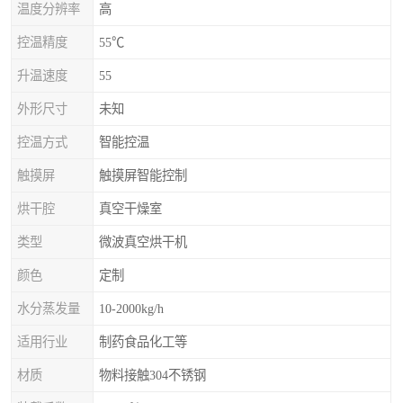
温度分辨率
高
控温精度
55℃
升温速度
55
外形尺寸
未知
控温方式
智能控温
触摸屏
触摸屏智能控制
烘干腔
真空干燥室
类型
微波真空烘干机
颜色
定制
水分蒸发量
10-2000kg/h
适用行业
制药食品化工等
材质
物料接触304不锈钢