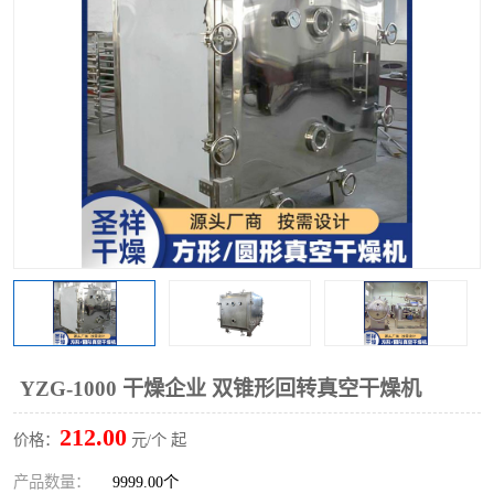
单锥螺带真空干燥机
沸腾干燥机
方形圆形真空干燥机
真空耙式干燥机
热风循环烘箱
喷雾干燥机
振动流化床干燥机
盘式干燥机
混合机
YZG-1000 干燥企业 双锥形回转真空干燥机
212.00
价格：
元/个 起
产品数量：
9999.00个