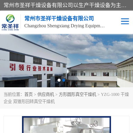
常州市圣祥干燥设备有限公司以生产干燥设备为主导产品，提供：干燥设备、干燥机、混合机、气流干燥机、烘箱、热风循环烘箱、沸腾干燥机、烘干机、喷雾干燥机等产品的生产、制造与销售服务。
常州市圣祥干燥设备有限公司
Changzhou Shengxiang Drying Equipment Co. , Ltd.
单锥真空干燥机
双锥真空干燥机
气流干燥机
滚筒刮板干燥机
干燥机
闪蒸干燥机
当前位置：
首页
>
供应商机
>
方形圆形真空干燥机
> YZG-1000 干燥
桨叶干燥机
高速混合机
企业 双锥形回转真空干燥机
超微粉碎机
粉碎机
粗粉碎机
带式干燥机