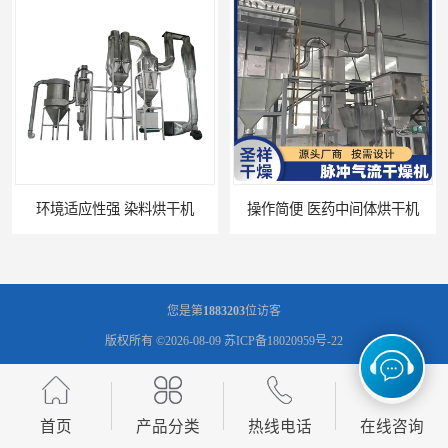
操作简便 医药中间体烘干机
干燥时间和温度可调节 大产量烘干机
您是第
1883203
位访客
版权所有 ©2026-08-09
苏ICP备18020959号-22
常州市圣祥干燥设备有限公司
保留所有权利.
技术支持：
八方资源网
免责声明
管理员入口
网站地图
首页
产品分类
热线电话
在线咨询