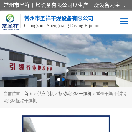
常州市圣祥干燥设备有限公司以生产干燥设备为主导产品，提供：干燥设备、干燥机、混合机、气流干燥机、烘箱、热风循环烘箱、沸腾干燥机、烘干机、喷雾干燥机等产品的生产、制造与销售服务。
常州市圣祥干燥设备有限公司
Changzhou Shengxiang Drying Equipment Co. , Ltd.
单锥真空干燥机
双锥真空干燥机
气流干燥机
滚筒刮板干燥机
干燥机
闪蒸干燥机
当前位置：
首页
>
供应商机
>
振动流化床干燥机
> 常州干燥 不锈钢
桨叶干燥机
高速混合机
流化床振动干燥机
超微粉碎机
粉碎机
粗粉碎机
带式干燥机