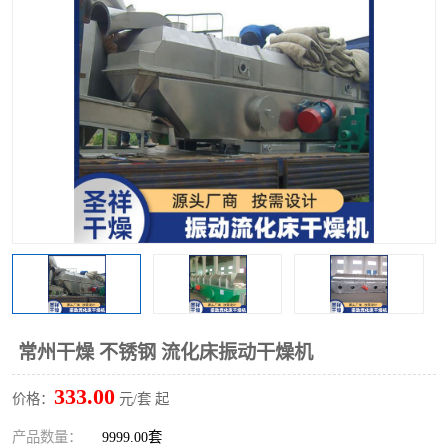
单锥螺带真空干燥机
沸腾干燥机
方形圆形真空干燥机
真空耙式干燥机
热风循环烘箱
喷雾干燥机
振动流化床干燥机
盘式干燥机
混合机
常州干燥 不锈钢 流化床振动干燥机
333.00
价格：
元/套 起
产品数量：
9999.00套