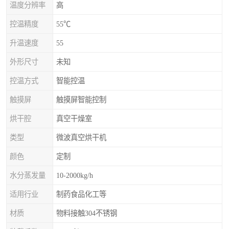
温度分辨率
高
控温精度
55℃
升温速度
55
外形尺寸
未知
控温方式
智能控温
触摸屏
触摸屏智能控制
烘干腔
真空干燥室
类型
微波真空烘干机
颜色
定制
水分蒸发量
10-2000kg/h
适用行业
制药食品化工等
材质
物料接触304不锈钢