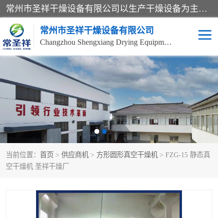
常州市圣祥干燥设备有限公司以生产干燥设备为主导产品，提供：干燥设备、干燥机、混合机、气流干燥机、烘箱、热风循环烘箱、沸腾干燥机、烘干机、喷雾干燥机等产品的生产、制造与销售服务。
常州市圣祥干燥设备有限公司
Changzhou Shengxiang Drying Equipment Co. , Ltd.
单锥真空干燥机
双锥真空干燥机
气流干燥机
滚筒刮板干燥机
干燥机
闪蒸干燥机
当前位置：
首页
>
供应商机
>
方形圆形真空干燥机
> FZG-15 静态真
桨叶干燥机
高速混合机
空干燥机 圣祥干燥厂
超微粉碎机
粉碎机
粗粉碎机
带式干燥机