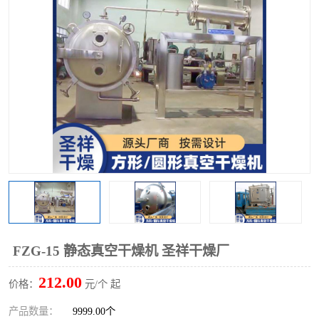
单锥螺带真空干燥机
沸腾干燥机
方形圆形真空干燥机
真空耙式干燥机
热风循环烘箱
喷雾干燥机
振动流化床干燥机
盘式干燥机
混合机
FZG-15 静态真空干燥机 圣祥干燥厂
212.00
价格：
元/个 起
产品数量：
9999.00个