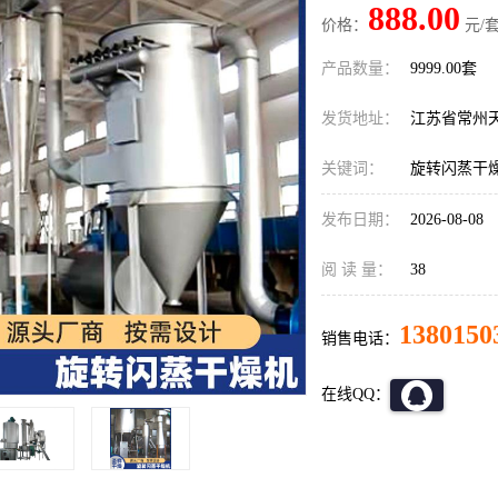
888.00
价格：
元/套
产品数量：
9999.00套
发货地址：
江苏省常州
关键词：
旋转闪蒸干
发布日期：
2026-08-08
阅 读 量：
38
1380150
销售电话：
在线QQ：