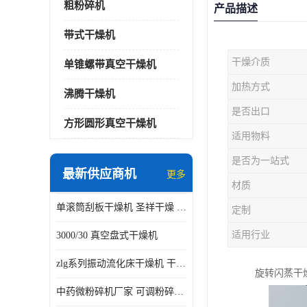
粗粉碎机
产品描述
带式干燥机
干燥介质
单锥螺带真空干燥机
加热方式
沸腾干燥机
是否出口
方形圆形真空干燥机
适用物料
是否为一站式
最新供应商机
更多
材质
单滚筒刮板干燥机 圣祥干燥 单辊
定制
适用行业
3000/30 真空盘式干燥机
zlg系列振动流化床干燥机 干燥速率 粉体干燥
旋转闪蒸干
中药微粉碎机厂家 可调粉碎粒度