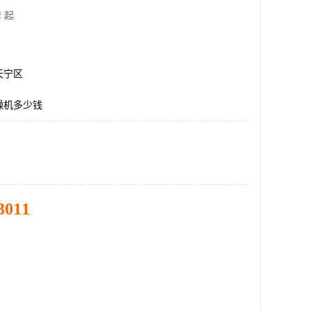
 起
天宁区
燥机多少钱
3011