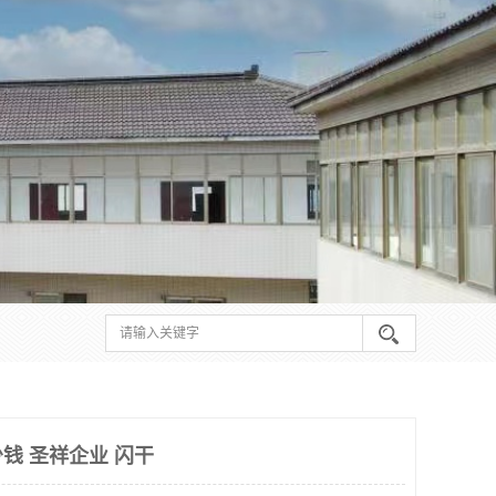
钱 圣祥企业 闪干