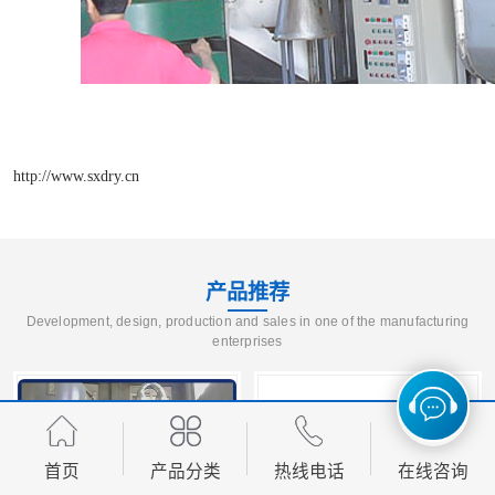
http://www.sxdry.cn
产品推荐
Development, design, production and sales in one of the manufacturing
enterprises
首页
产品分类
热线电话
在线咨询