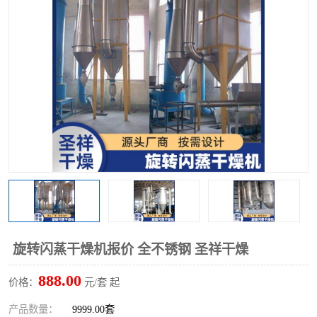
单锥螺带真空干燥机
沸腾干燥机
方形圆形真空干燥机
真空耙式干燥机
热风循环烘箱
喷雾干燥机
振动流化床干燥机
盘式干燥机
混合机
旋转闪蒸干燥机报价 全不锈钢 圣祥干燥
888.00
价格：
元/套 起
产品数量：
9999.00套