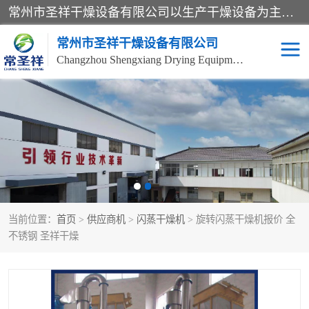
常州市圣祥干燥设备有限公司以生产干燥设备为主导产品，提供：干燥设备、干燥机、混合机、气流干燥机、烘箱、热风循环烘箱、沸腾干燥机、烘干机、喷雾干燥机等产品的生产、制造与销售服务。
常州市圣祥干燥设备有限公司
Changzhou Shengxiang Drying Equipment Co. , Ltd.
单锥真空干燥机
双锥真空干燥机
气流干燥机
滚筒刮板干燥机
干燥机
闪蒸干燥机
当前位置：
首页
>
供应商机
>
闪蒸干燥机
> 旋转闪蒸干燥机报价 全
桨叶干燥机
高速混合机
不锈钢 圣祥干燥
超微粉碎机
粉碎机
粗粉碎机
带式干燥机