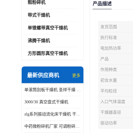
粗粉碎机
产品描述
带式干燥机
发货范围
单锥螺带真空干燥机
执行标准
沸腾干燥机
电加热功率
方形圆形真空干燥机
产品
作用种类
最新供应商机
更多
初含水量
单滚筒刮板干燥机 圣祥干燥 单辊
平均粒径
入口气体温度
3000/30 真空盘式干燥机
干燥器直径
zlg系列振动流化床干燥机 干燥速率 粉体干燥
驱动功率
中药微粉碎机厂家 可调粉碎粒度