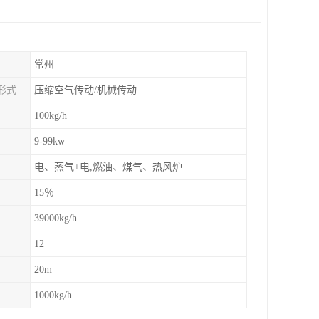
常州
形式
压缩空气传动/机械传动
100kg/h
9-99kw
电、蒸气+电,燃油、煤气、热风炉
15％
39000kg/h
12
20m
1000kg/h