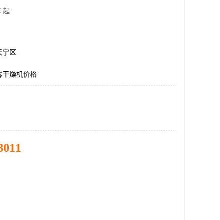
 起
天宁区
雾干燥机价格
3011