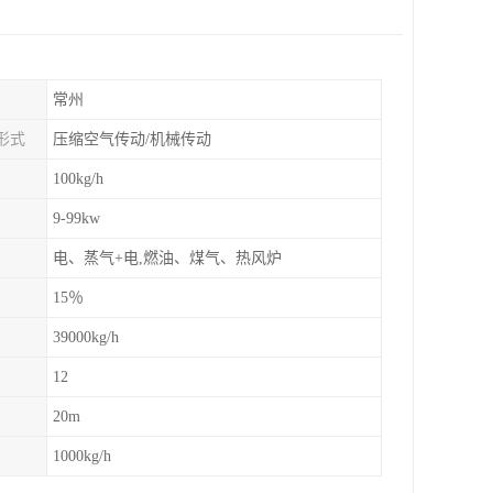
常州
形式
压缩空气传动/机械传动
100kg/h
9-99kw
电、蒸气+电,燃油、煤气、热风炉
15％
39000kg/h
12
20m
1000kg/h