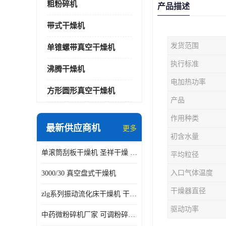
粗粉碎机
产品描述
带式干燥机
发货范围
单锥螺带真空干燥机
执行标准
沸腾干燥机
电加热功率
方形圆形真空干燥机
产品
作用种类
最新供应商机
更多
初含水量
单滚筒刮板干燥机 圣祥干燥 单辊
平均粒径
入口气体温度
3000/30 真空盘式干燥机
干燥器直径
zlg系列振动流化床干燥机 干燥速率 粉体干燥
驱动功率
中药微粉碎机厂家 可调粉碎粒度