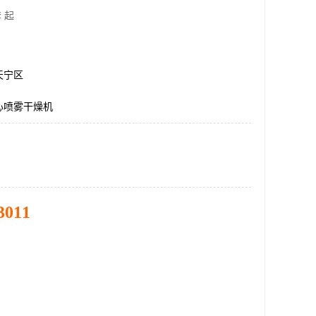
 起
天宁区
心喷雾干燥机
3011