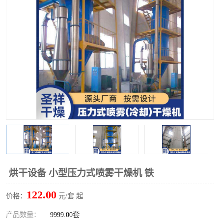
单锥螺带真空干燥机
沸腾干燥机
方形圆形真空干燥机
真空耙式干燥机
热风循环烘箱
喷雾干燥机
振动流化床干燥机
盘式干燥机
混合机
烘干设备 小型压力式喷雾干燥机 铁
122.00
价格：
元/套 起
产品数量：
9999.00套