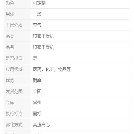
颜色
可定制
用途
干燥
干燥介质
空气
品类
喷雾干燥机
品名
喷雾干燥机
是否出口
是
应用领域
医药，化工，食品等
优势
耐磨
发货范围
全国
仓库
常州
执行标准
国标
雾化方式
高速离心