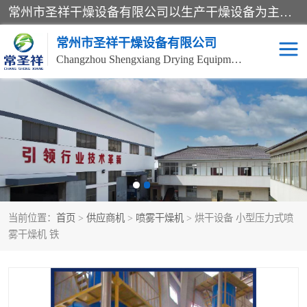
常州市圣祥干燥设备有限公司以生产干燥设备为主导产品，提供：干燥设备、干燥机、混合机、气流干燥机、烘箱、热风循环烘箱、沸腾干燥机、烘干机、喷雾干燥机等产品的生产、制造与销售服务。
常州市圣祥干燥设备有限公司
Changzhou Shengxiang Drying Equipment Co. , Ltd.
单锥真空干燥机
双锥真空干燥机
气流干燥机
滚筒刮板干燥机
干燥机
闪蒸干燥机
当前位置：
首页
>
供应商机
>
喷雾干燥机
> 烘干设备 小型压力式喷
桨叶干燥机
高速混合机
雾干燥机 铁
超微粉碎机
粉碎机
粗粉碎机
带式干燥机