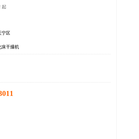
 起
天宁区
化床干燥机
3011