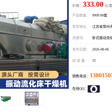
333.00
价格：
元/套
产品数量：
9999.00套
发货地址：
江苏省常州
关键词：
卧式振动流
发布日期：
2026-08-06
阅 读 量：
55
1380150
销售电话：
在线QQ：