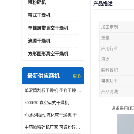
粗粉碎机
产品描述
带式干燥机
加工定制
单锥螺带真空干燥机
重量
沸腾干燥机
应用行业
方形圆形真空干燥机
用途
装料容积
最新供应商机
更多
电机功率
单滚筒刮板干燥机 圣祥干燥 单辊
产品清洗
3000/30 真空盘式干燥机
设备采用闭
zlg系列振动流化床干燥机 干燥速率 粉体干燥
中药微粉碎机厂家 可调粉碎粒度