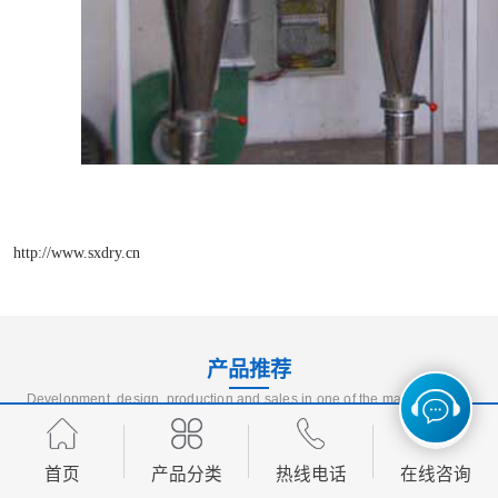
http://www.sxdry.cn
产品推荐
Development, design, production and sales in one of the manufacturing
enterprises
首页
产品分类
热线电话
在线咨询