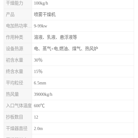
干燥能力
100kg/h
产品
喷雾干燥机
电加热功率上限
9-99kw
作用种类
溶液、乳液、悬浮液等
设备热源
电、蒸气+电,燃油、煤气、热风炉
初含水量
30％
终含水量
15％
平均粒径
6.5mm
热风量
39000kg/h
入口气体温度
600℃
抄板数目
12
干燥器直径
2.0m