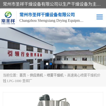
常州市圣祥干燥设备有限公司以生产干燥设备为主导产品，提供：干燥设备、干燥机、混合机、气流干燥机、烘箱、热风循环烘箱、沸腾干燥机、烘干机、喷雾干燥机等产品的生产、制造与销售服务。
常州市圣祥干燥设备有限公司
Changzhou Shengxiang Drying Equipment Co. , Ltd.
单锥真空干燥机
双锥真空干燥机
气流干燥机
滚筒刮板干燥机
干燥机
闪蒸干燥机
当前位置：
首页
>
供应商机
>
喷雾干燥机
> 高速离心喷雾干燥机价
桨叶干燥机
高速混合机
钱 LPG-1000 圣祥厂
超微粉碎机
粉碎机
粗粉碎机
带式干燥机