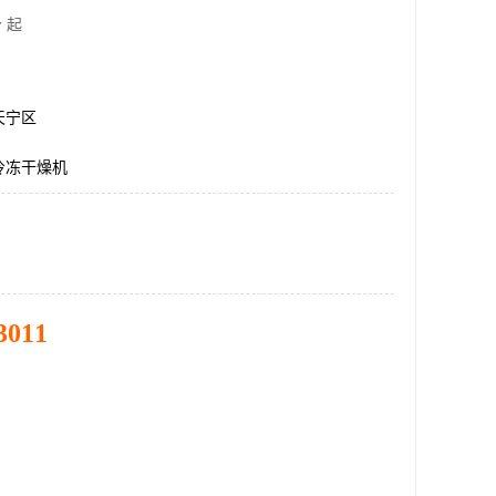
 起
天宁区
冷冻干燥机
3011