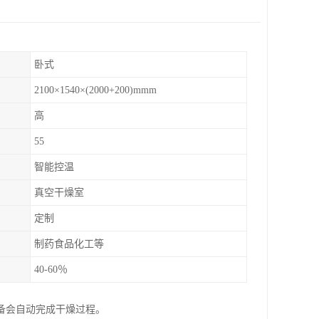
卧式
2100×1540×(2000+200)mmm
高
55
智能控温
真空干燥室
定制
制药食品化工等
40-60％
备会自动完成干燥过程。