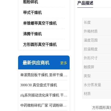
粗粉碎机
产品描述
带式干燥机
长度
单锥螺带真空干燥机
外箱材质
沸腾干燥机
温度范围
方形圆形真空干燥机
控温精度
外形尺寸
最新供应商机
更多
触摸屏
单滚筒刮板干燥机 圣祥干燥 单辊
类型
水分蒸发量
3000/30 真空盘式干燥机
材质
zlg系列振动流化床干燥机 干燥速率 粉体干燥
中药微粉碎机厂家 可调粉碎粒度
方形圆形真