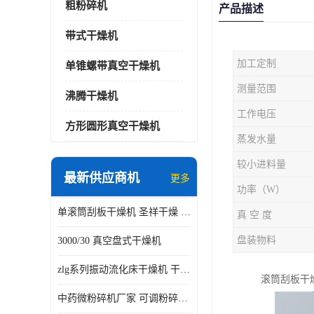
粗粉碎机
产品描述
带式干燥机
加工定制
单锥螺带真空干燥机
测量范围
沸腾干燥机
工作电压
方形圆形真空干燥机
蒸发水量
较小进料量
最新供应商机
更多
功率（W）
单滚筒刮板干燥机 圣祥干燥 单辊
真 空 度
盘装物料
3000/30 真空盘式干燥机
zlg系列振动流化床干燥机 干燥速率 粉体干燥
滚筒刮板干
中药微粉碎机厂家 可调粉碎粒度