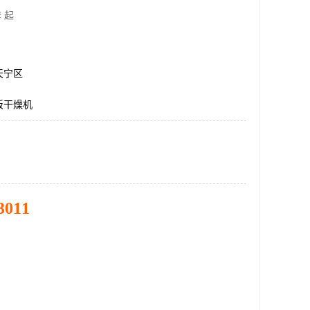
 起
天宁区
板干燥机
3011