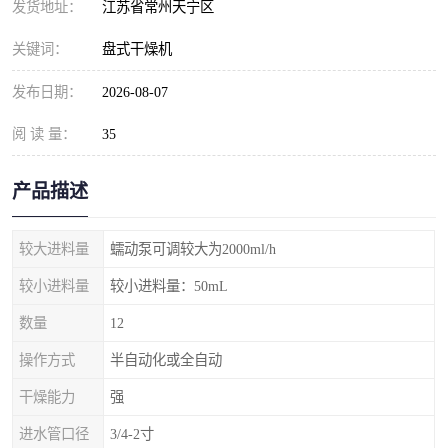
发货地址：
江苏省常州天宁区
关键词：
盘式干燥机
发布日期：
2026-08-07
阅 读 量：
35
产品描述
较大进料量
蠕动泵可调较大为2000ml/h
较小进料量
较小进料量：50mL
数量
12
操作方式
半自动化或全自动
干燥能力
强
进水管口径
3/4-2寸