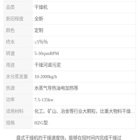
品类
干燥机
新旧程度
全新
颜色
定制
终水
≤5％％
转速
5-30rpmRPM
用途
干燥河道污泥
水分蒸发量
10-2000kg/h
热源
水蒸气导热油电加热等
功率
7.5-135kw
适用材料
化工、矿山、冶金等行业大颗粒，比重大物料干燥，如：矿石、高炉矿渣、煤、金属粉末、磷肥、硫铵
规格
HZG型
盘式干燥机的干燥速度快，能够在短时间内完成干燥过