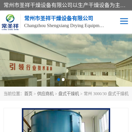
常州市圣祥干燥设备有限公司以生产干燥设备为主导产品，提供：干燥设备、干燥机、混合机、气流干燥机、烘箱、热风循环烘箱、沸腾干燥机、烘干机、喷雾干燥机等产品的生产、制造与销售服务。
常州市圣祥干燥设备有限公司
Changzhou Shengxiang Drying Equipment Co. , Ltd.
单锥真空干燥机
双锥真空干燥机
气流干燥机
滚筒刮板干燥机
干燥机
闪蒸干燥机
当前位置：
首页
>
供应商机
>
盘式干燥机
> 常州 3000/30 盘式干燥机
桨叶干燥机
高速混合机
超微粉碎机
粉碎机
粗粉碎机
带式干燥机