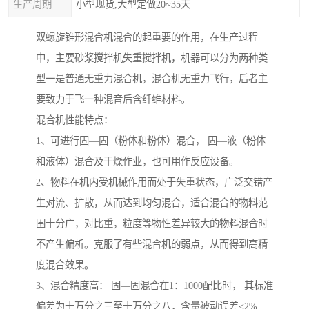
生产周期
小型现货,大型定做20~35天
双螺旋锥形混合机混合的起重要的作用，在生产过程
中，主要砂浆搅拌机失重搅拌机，机器可以分为两种类
型一是普通无重力混合机，混合机无重力飞行，后者主
要致力于飞一种混音后含纤维材料。
混合机性能特点：
1、可进行固—固（粉体和粉体）混合， 固—液（粉体
和液体）混合及干燥作业，也可用作反应设备。
2、物料在机内受机械作用而处于失重状态，广泛交错产
生对流、扩散，从而达到均匀混合，适合混合的物料范
围十分广，对比重，粒度等物性差异较大的物料混合时
不产生偏析。克服了有些混合机的弱点，从而得到高精
度混合效果。
3、混合精度高： 固—固混合在1：1000配比时， 其标准
偏差为十万分之三至十万分之八，含量被动误差<2%