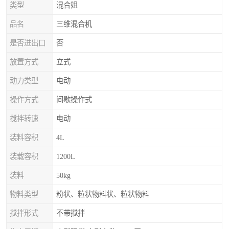
类型
混合姐
品名
三维混合机
是否进出口
否
放置方式
立式
动力类型
电动
操作方式
间歇操作式
搅拌转速
电动
装料容积
4L
装载容积
1200L
装料
50kg
物料类型
粉状、粒状物料状、粒状物料
搅拌形式
不带搅拌