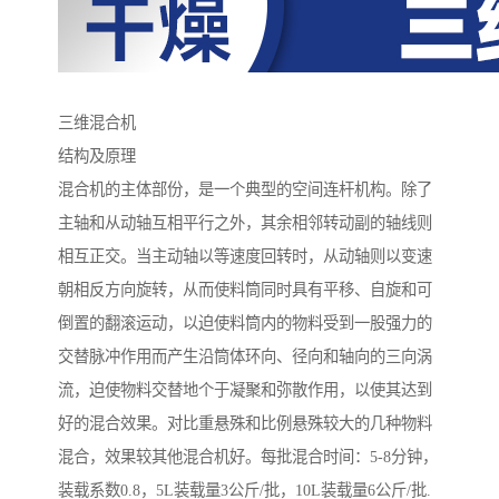
三维混合机
结构及原理
混合机的主体部份，是一个典型的空间连杆机构。除了
主轴和从动轴互相平行之外，其余相邻转动副的轴线则
相互正交。当主动轴以等速度回转时，从动轴则以变速
朝相反方向旋转，从而使料筒同时具有平移、自旋和可
倒置的翻滚运动，以迫使料筒内的物料受到一股强力的
交替脉冲作用而产生沿筒体环向、径向和轴向的三向涡
流，迫使物料交替地个于凝聚和弥散作用，以使其达到
好的混合效果。对比重悬殊和比例悬殊较大的几种物料
混合，效果较其他混合机好。每批混合时间：5-8分钟，
装载系数0.8，5L装载量3公斤/批，10L装载量6公斤/批.