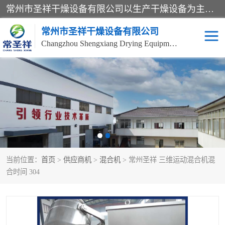
常州市圣祥干燥设备有限公司以生产干燥设备为主导产品，提供：干燥设备、干燥机、混合机、气流干燥机、烘箱、热风循环烘箱、沸腾干燥机、烘干机、喷雾干燥机等产品的生产、制造与销售服务。
常州市圣祥干燥设备有限公司
Changzhou Shengxiang Drying Equipment Co. , Ltd.
单锥真空干燥机
双锥真空干燥机
气流干燥机
滚筒刮板干燥机
干燥机
闪蒸干燥机
当前位置：
首页
>
供应商机
>
混合机
> 常州圣祥 三维运动混合机混
桨叶干燥机
高速混合机
合时间 304
超微粉碎机
粉碎机
粗粉碎机
带式干燥机