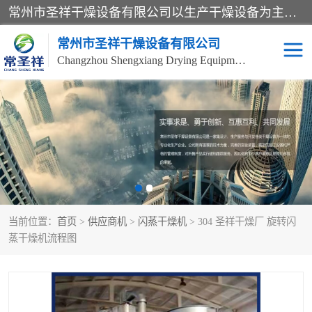
常州市圣祥干燥设备有限公司以生产干燥设备为主导产品，提供：干燥设备、干燥机、混合机、气流干燥机、烘箱、热风循环烘箱、沸腾干燥机、烘干机、喷雾干燥机等产品的生产、制造与销售服务。
常州市圣祥干燥设备有限公司
Changzhou Shengxiang Drying Equipment Co. , Ltd.
单锥真空干燥机
双锥真空干燥机
气流干燥机
滚筒刮板干燥机
干燥机
闪蒸干燥机
当前位置：
首页
>
供应商机
>
闪蒸干燥机
> 304 圣祥干燥厂 旋转闪
桨叶干燥机
高速混合机
蒸干燥机流程图
超微粉碎机
粉碎机
粗粉碎机
带式干燥机