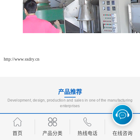
http://www.sxdry.cn
产品推荐
Development, design, production and sales in one of the manufacturing
enterprises
首页
产品分类
热线电话
在线咨询