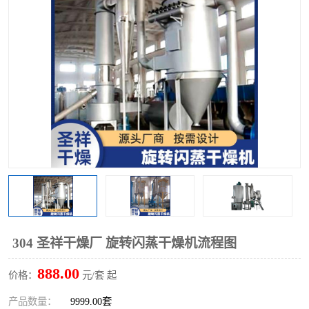
单锥螺带真空干燥机
沸腾干燥机
方形圆形真空干燥机
真空耙式干燥机
热风循环烘箱
喷雾干燥机
振动流化床干燥机
盘式干燥机
混合机
304 圣祥干燥厂 旋转闪蒸干燥机流程图
888.00
价格：
元/套 起
产品数量：
9999.00套