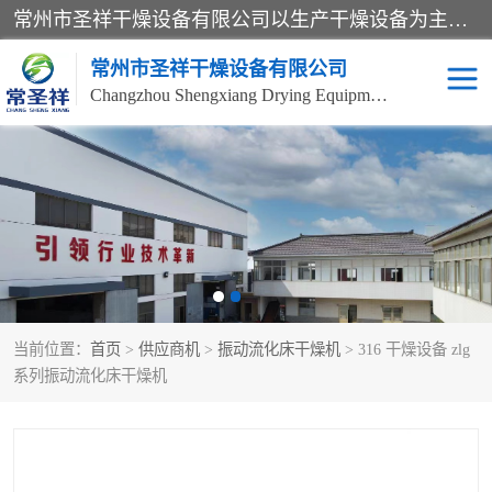
常州市圣祥干燥设备有限公司以生产干燥设备为主导产品，提供：干燥设备、干燥机、混合机、气流干燥机、烘箱、热风循环烘箱、沸腾干燥机、烘干机、喷雾干燥机等产品的生产、制造与销售服务。
常州市圣祥干燥设备有限公司
Changzhou Shengxiang Drying Equipment Co. , Ltd.
单锥真空干燥机
双锥真空干燥机
气流干燥机
滚筒刮板干燥机
干燥机
闪蒸干燥机
当前位置：
首页
>
供应商机
>
振动流化床干燥机
> 316 干燥设备 zlg
桨叶干燥机
高速混合机
系列振动流化床干燥机
超微粉碎机
粉碎机
粗粉碎机
带式干燥机