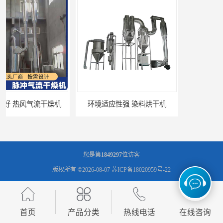
操作简便 医药中间体烘干机
干燥时间和温度可调节 大产量烘干机
您是第
1849297
位访客
版权所有 ©2026-08-07
苏ICP备18020959号-22
常州市圣祥干燥设备有限公司
保留所有权利.
技术支持：
八方资源网
免责声明
管理员入口
网站地图
首页
产品分类
热线电话
在线咨询