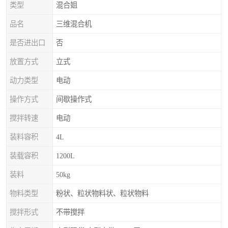
类型
混合姐
品名
三维混合机
是否进出口
否
放置方式
立式
动力类型
电动
操作方式
间歇操作式
搅拌转速
电动
装料容积
4L
装载容积
1200L
装料
50kg
物料类型
粉状、粒状物料状、粒状物料
搅拌形式
不带搅拌