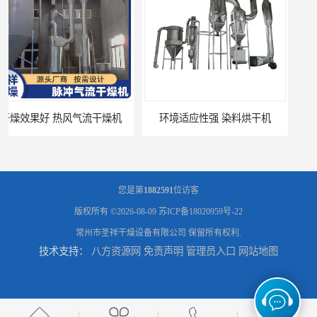
环境适应性强 染料烘干机
操作简便 医药中间体烘干机
您是第
1882591
位访客
版权所有 ©2026-08-09
苏ICP备18020959号-22
常州市圣祥干燥设备有限公司
保留所有权利.
技术支持：
八方资源网
免责声明
管理员入口
网站地图
干燥时间和温度可调节 大产量烘干机
制作精良 厂家定制 新材料干燥