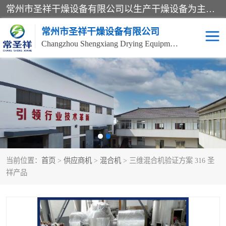
常州市圣祥干燥设备有限公司以生产干燥设备为主导产品，提供：干燥设备、干燥机、混合机、气流干燥机、烘箱、热风循环烘箱、沸腾干燥机、烘干机、喷雾干燥机等产品的生产、制造与销售服务。
常州市圣祥干燥设备有限公司
Changzhou Shengxiang Drying Equipment Co. , Ltd.
单锥真空干燥机
双锥真空干燥机
气流干燥机
滚筒刮板干燥机
干燥机
闪蒸干燥机
当前位置：
首页
>
供应商机
>
混合机
> 三维混合机验证方案 316 圣
桨叶干燥机
高速混合机
祥产品
超微粉碎机
粉碎机
粗粉碎机
带式干燥机