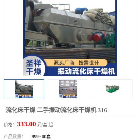
单锥螺带真空干燥机
沸腾干燥机
方形圆形真空干燥机
真空耙式干燥机
热风循环烘箱
喷雾干燥机
振动流化床干燥机
盘式干燥机
混合机
流化床干燥 二手振动流化床干燥机 316
333.00
价格：
元/套 起
产品数量：
9999.00套