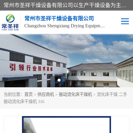
常州市圣祥干燥设备有限公司以生产干燥设备为主导产品，提供：干燥设备、干燥机、混合机、气流干燥机、烘箱、热风循环烘箱、沸腾干燥机、烘干机、喷雾干燥机等产品的生产、制造与销售服务。
常州市圣祥干燥设备有限公司
Changzhou Shengxiang Drying Equipment Co. , Ltd.
单锥真空干燥机
双锥真空干燥机
气流干燥机
滚筒刮板干燥机
干燥机
闪蒸干燥机
当前位置：
首页
>
供应商机
>
振动流化床干燥机
> 流化床干燥 二手
桨叶干燥机
高速混合机
振动流化床干燥机 316
超微粉碎机
粉碎机
粗粉碎机
带式干燥机