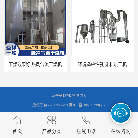
操作简便 医药中间体烘干机
干燥时间和温度可调节 大产量烘干机
您是第
1874293
位访客
版权所有 ©2026-08-09
苏ICP备18020959号-22
常州市圣祥干燥设备有限公司
保留所有权利.
技术支持：
八方资源网
免责声明
管理员入口
网站地图
首页
产品分类
热线电话
在线咨询