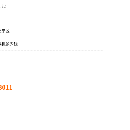
 起
天宁区
燥机多少钱
3011