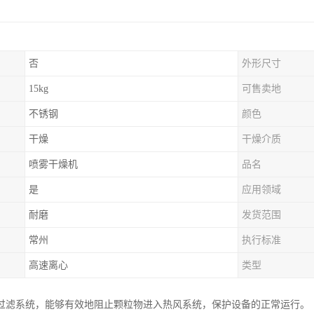
否
外形尺寸
15kg
可售卖地
不锈钢
颜色
干燥
干燥介质
喷雾干燥机
品名
是
应用领域
耐磨
发货范围
常州
执行标准
高速离心
类型
过滤系统，能够有效地阻止颗粒物进入热风系统，保护设备的正常运行。