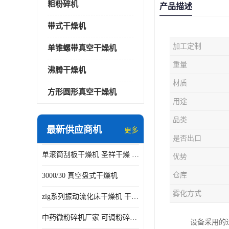
粗粉碎机
产品描述
带式干燥机
加工定制
单锥螺带真空干燥机
重量
沸腾干燥机
材质
方形圆形真空干燥机
用途
品类
最新供应商机
更多
是否出口
单滚筒刮板干燥机 圣祥干燥 单辊
优势
仓库
3000/30 真空盘式干燥机
雾化方式
zlg系列振动流化床干燥机 干燥速率 粉体干燥
中药微粉碎机厂家 可调粉碎粒度
设备采用的