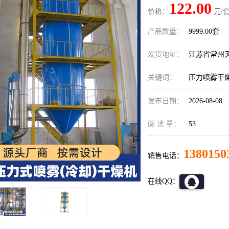
122.00
价格：
元/套
产品数量：
9999.00套
发货地址：
江苏省常州
关键词：
压力喷雾干
发布日期：
2026-08-08
阅 读 量：
53
1380150
销售电话：
在线QQ：