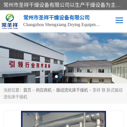
常州市圣祥干燥设备有限公司以生产干燥设备为主导产品，提供：干燥设备、干燥机、混合机、气流干燥机、烘箱、热风循环烘箱、沸腾干燥机、烘干机、喷雾干燥机等产品的生产、制造与销售服务。
常州市圣祥干燥设备有限公司
Changzhou Shengxiang Drying Equipment Co. , Ltd.
单锥真空干燥机
双锥真空干燥机
气流干燥机
滚筒刮板干燥机
干燥机
闪蒸干燥机
当前位置：
首页
>
供应商机
>
振动流化床干燥机
> 圣祥 铁 卧式振动
桨叶干燥机
高速混合机
流化床干燥机
超微粉碎机
粉碎机
粗粉碎机
带式干燥机