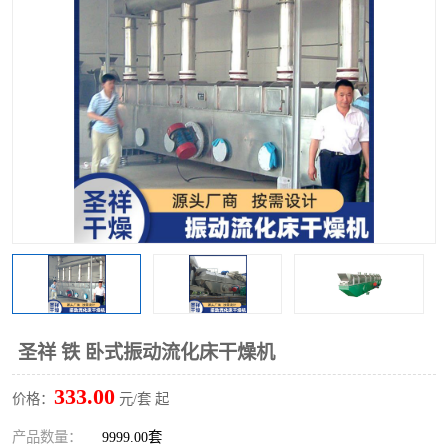
单锥螺带真空干燥机
沸腾干燥机
方形圆形真空干燥机
真空耙式干燥机
热风循环烘箱
喷雾干燥机
振动流化床干燥机
盘式干燥机
混合机
圣祥 铁 卧式振动流化床干燥机
333.00
价格：
元/套 起
产品数量：
9999.00套