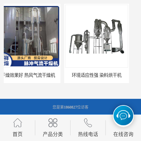
操作简便 医药中间体烘干机
干燥时间和温度可调节 大产量烘干机
您是第
1860827
位访客
版权所有 ©2026-08-08
苏ICP备18020959号-22
常州市圣祥干燥设备有限公司
保留所有权利.
首页
产品分类
热线电话
在线咨询
技术支持：
八方资源网
免责声明
管理员入口
网站地图