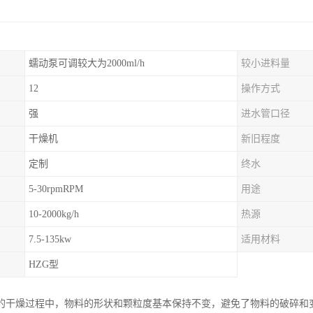
蠕动泵可调较大为2000ml/h
较小进料量
12
操作方式
强
进水管口径
干燥机
新旧程度
定制
终水
5-30rpmRPM
用途
10-2000kg/h
热源
7.5-135kw
适用材料
HZG型
的干燥过程中，物料的形状和颗粒度基本保持不变，避免了物料的破碎和