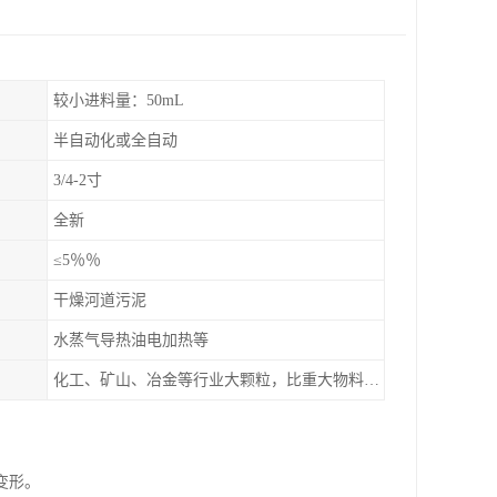
较小进料量：50mL
半自动化或全自动
3/4-2寸
全新
≤5％％
干燥河道污泥
水蒸气导热油电加热等
化工、矿山、冶金等行业大颗粒，比重大物料干燥，如：矿石、高炉矿渣、煤、金属粉末、磷肥、硫铵
变形。