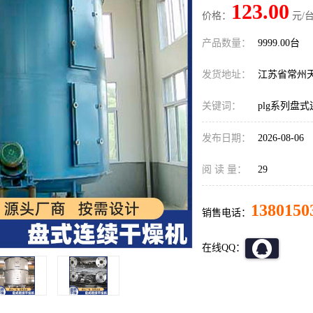
123.00
价格：
元/台
产品数量：
9999.00台
发货地址：
江苏省常州
关键词：
plg系列盘
发布日期：
2026-08-06
阅 读 量：
29
1380150
销售电话：
在线QQ：