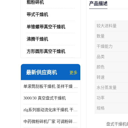
粗粉碎机
产品描述
带式干燥机
较大进料量
单锥螺带真空干燥机
数量
沸腾干燥机
干燥能力
方形圆形真空干燥机
品类
颜色
最新供应商机
更多
转速
单滚筒刮板干燥机 圣祥干燥 单辊
水分蒸发量
功率
3000/30 真空盘式干燥机
规格
zlg系列振动流化床干燥机 干燥速率 粉体干燥
中药微粉碎机厂家 可调粉碎粒度
盘式干燥机