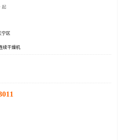
 起
天宁区
式连续干燥机
3011