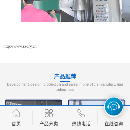
http://www.sxdry.cn
产品推荐
Development, design, production and sales in one of the manufacturing
enterprises
首页
产品分类
热线电话
在线咨询