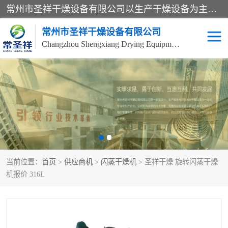
常州市圣祥干燥设备有限公司以生产干燥设备为主导产品，提供：干燥设备、干燥机、混合机、气流干燥机、烘箱、热风循环烘箱、沸腾干燥机、烘干机、喷雾干燥机等产品的生产、制造与销售服务。
常州市圣祥干燥设备有限公司
Changzhou Shengxiang Drying Equipment Co. , Ltd.
单锥真空干燥机
双锥真空干燥机
气流干燥机
滚筒刮板干燥机
干燥机
闪蒸干燥机
当前位置：
首页
>
供应商机
>
闪蒸干燥机
> 圣祥干燥 旋转闪蒸干燥
桨叶干燥机
高速混合机
机报价 316L
超微粉碎机
粉碎机
粗粉碎机
带式干燥机