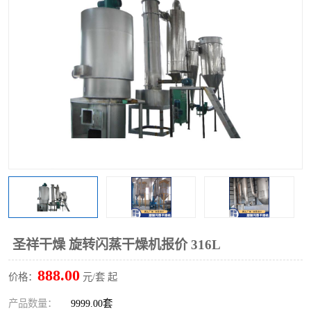
单锥螺带真空干燥机
沸腾干燥机
方形圆形真空干燥机
真空耙式干燥机
热风循环烘箱
喷雾干燥机
振动流化床干燥机
盘式干燥机
混合机
圣祥干燥 旋转闪蒸干燥机报价 316L
888.00
价格：
元/套 起
产品数量：
9999.00套