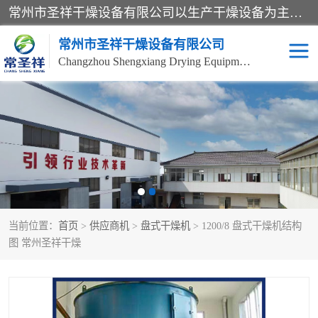
常州市圣祥干燥设备有限公司以生产干燥设备为主导产品，提供：干燥设备、干燥机、混合机、气流干燥机、烘箱、热风循环烘箱、沸腾干燥机、烘干机、喷雾干燥机等产品的生产、制造与销售服务。
常州市圣祥干燥设备有限公司
Changzhou Shengxiang Drying Equipment Co. , Ltd.
单锥真空干燥机
双锥真空干燥机
气流干燥机
滚筒刮板干燥机
干燥机
闪蒸干燥机
当前位置：
首页
>
供应商机
>
盘式干燥机
> 1200/8 盘式干燥机结构
桨叶干燥机
高速混合机
图 常州圣祥干燥
超微粉碎机
粉碎机
粗粉碎机
带式干燥机