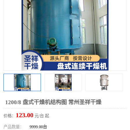
单锥螺带真空干燥机
沸腾干燥机
方形圆形真空干燥机
真空耙式干燥机
热风循环烘箱
喷雾干燥机
振动流化床干燥机
盘式干燥机
混合机
1200/8 盘式干燥机结构图 常州圣祥干燥
123.00
价格：
元/台 起
产品数量：
9999.00台