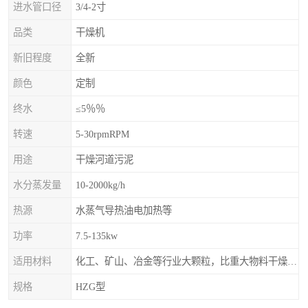
进水管口径
3/4-2寸
品类
干燥机
新旧程度
全新
颜色
定制
终水
≤5％％
转速
5-30rpmRPM
用途
干燥河道污泥
水分蒸发量
10-2000kg/h
热源
水蒸气导热油电加热等
功率
7.5-135kw
适用材料
化工、矿山、冶金等行业大颗粒，比重大物料干燥，如：矿石、高炉矿渣、煤、金属粉末、磷肥、硫铵
规格
HZG型